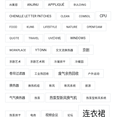
APPLIQUÉ
ANJINU
AI美容
BULDING
CPU
CHENILLE LETTER PATCHES
CLEAN
COMSOL
FOOD
KUNS
LIFESTYLE
NATURE
OPENFOAM
WINDOWS
QUOTE
TRAVEL
UV打印机
京剧
YTONN
WORKPLACE
交叉流换热器
京剧艺术
京剧艺术网
冷凝烘干
冷暖园
废气余热回收
卷帘过滤器
工业热回收
户外运动
换热器
换热机组
新风
新风系统
旅游
热泵型新风换气机
气气换热器
热泵
热泵型新风系统
连衣裙
视频会议
热泵烘干
电商
论坛