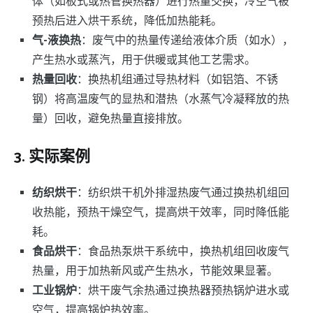
体（如板式或热管换热器）进行热量交换，冷空气被
预热后进入烘干系统，降低加热能耗。
气-液换热
：废气中的热量传递给液体介质（如水），
产生热水或蒸汽，用于供暖或其他工艺需求。
热量回收
：换热机组通过导热材料（如铝箔、不锈
钢）将高温废气的显热和潜热（水蒸气冷凝释放的热
量）回收，避免热量直接排放。
3.
实际案例
纺织烘干
：纺织烘干机外排湿热废气通过换热机组回
收热能，预热干燥空气，提高烘干效率，同时降低能
耗。
食品烘干
：食品热泵烘干系统中，换热机组回收废气
热量，用于加热新风或产生热水，节能效果显著。
工业锅炉
：烘干废气余热通过换热器预热锅炉进水或
空气，提高锅炉热效率。