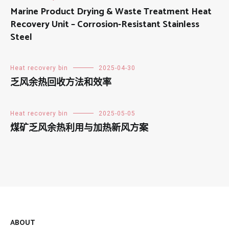
Marine Product Drying & Waste Treatment Heat
Recovery Unit – Corrosion-Resistant Stainless
Steel
Heat recovery bin
2025-04-30
乏风余热回收方法和效率
Heat recovery bin
2025-05-05
煤矿乏风余热利用与加热新风方案
ABOUT