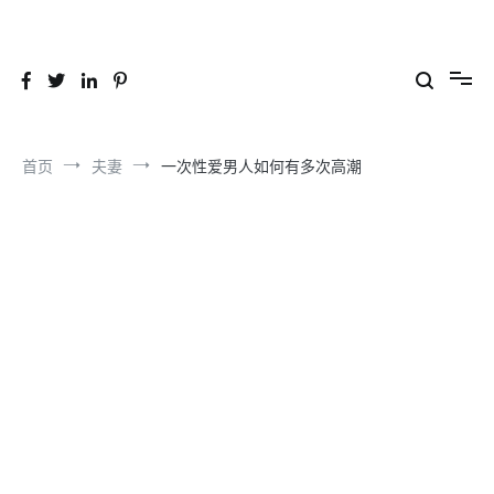
跳
到
26YC
-Air to Air Heat Exchangers & Waste Heat Recovery Solutions
内
容
首页
夫妻
一次性爱男人如何有多次高潮