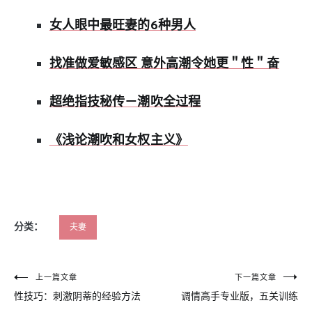
女人眼中最旺妻的6种男人
找准做爱敏感区 意外高潮令她更＂性＂奋
超绝指技秘传－潮吹全过程
《浅论潮吹和女权主义》
分类：
夫妻
文
上一篇文章
下一篇文章
性技巧：刺激阴蒂的经验方法
调情高手专业版，五关训练
章