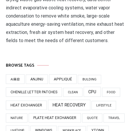
indirect evaporative cooling systems, water vapor
condensation to remove white smoke, large-scale
aquaculture energy-saving ventilation, mine exhaust heat
extraction, fresh air system heat recovery, and other
fields to meet the needs of different customers.
BROWSE TAGS
APPLIQUÉ
ANJINU
AI美容
BULDING
CPU
CHENILLE LETTER PATCHES
CLEAN
FOOD
HEAT RECOVERY
HEAT EXCHANGER
LIFESTYLE
PLATE HEAT EXCHANGER
NATURE
QUOTE
TRAVEL
WINDOWS
YTONN
UV打印机
WORKPLACE