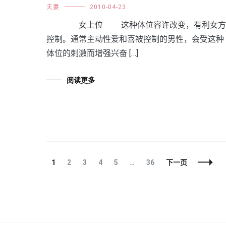
夫妻
2010-04-23
女上位 这种体位容许改变，有利女方
控制。通常主动性爱和喜被控制的男性，会受这种
体位的刺激而增强兴奋 […]
阅读更多
文
页
页
页
页
页
页
1
2
3
4
5
…
36
下一页
章
面
面
面
面
面
面
导
航