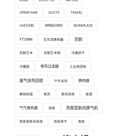
KUNS
LIFESTYLE
NATURE
OPENFOAM
QUOTE
TRAVEL
WINDOWS
UV打印机
WORKPLACE
京剧
YTONN
交叉流换热器
京剧艺术
京剧艺术网
冷凝烘干
卷帘过滤器
冷暖园
工业热回收
废气余热回收
换热器
户外运动
换热机组
新风
新风系统
旅游
热泵型新风换气机
气气换热器
热泵
热泵型新风系统
热泵烘干
电商