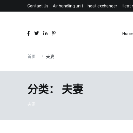
跳
Contact Us
Air handling unit
heat exchanger
Heat 
到
内
容
Hom
首页
夫妻
分类：
夫妻
夫妻