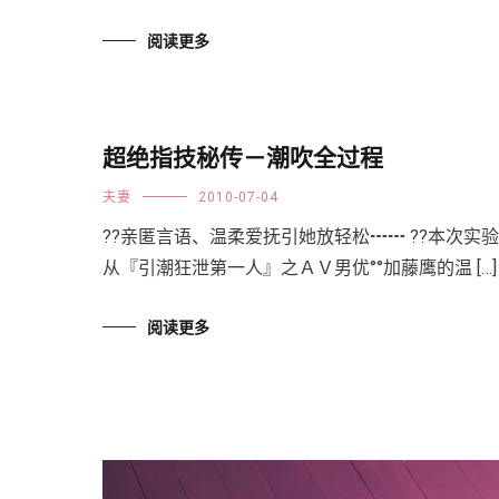
阅读更多
超绝指技秘传－潮吹全过程
夫妻
2010-07-04
??亲匿言语、温柔爱抚引她放轻松┅┅ ??本次实验
从『引潮狂泄第一人』之ＡＶ男优°°加藤鹰的温 […]
阅读更多