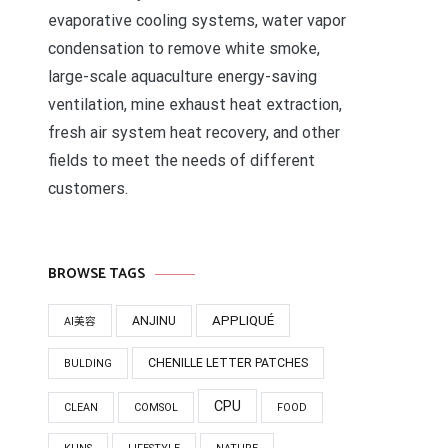
evaporative cooling systems, water vapor
condensation to remove white smoke,
large-scale aquaculture energy-saving
ventilation, mine exhaust heat extraction,
fresh air system heat recovery, and other
fields to meet the needs of different
customers.
BROWSE TAGS
APPLIQUÉ
ANJINU
AI美容
CHENILLE LETTER PATCHES
BULDING
CPU
CLEAN
COMSOL
FOOD