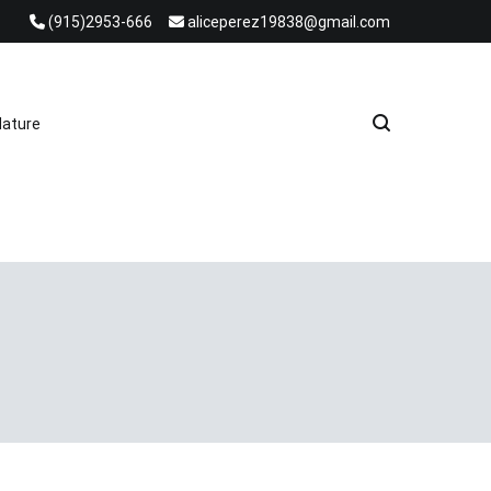
(915)2953-666
aliceperez19838@gmail.com
e Heat Recovery Solutions
ature