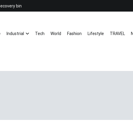
recovery bin
26YC
-Air to Air Heat Exchangers & Wast
e
Industrial
Tech
World
Fashion
Lifestyle
TRAVEL
N