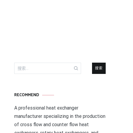
搜
索：
RECOMMEND
A professional heat exchanger
manufacturer specializing in the production
of cross flow and counter flow heat
exchangers, rotary heat exchangers, and