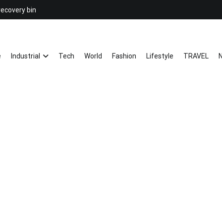
recovery bin
26YC
-Air to Air Heat Exchangers & Wast
e
Industrial
Tech
World
Fashion
Lifestyle
TRAVEL
N