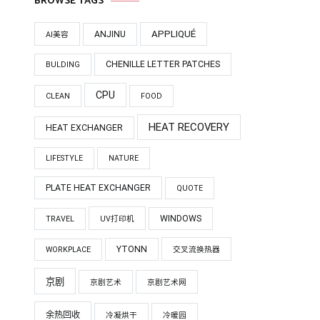
BROWSE TAGS
APPLIQUÉ
ANJINU
AI美容
CHENILLE LETTER PATCHES
BULDING
CPU
CLEAN
FOOD
HEAT RECOVERY
HEAT EXCHANGER
LIFESTYLE
NATURE
PLATE HEAT EXCHANGER
QUOTE
WINDOWS
TRAVEL
UV打印机
YTONN
WORKPLACE
交叉流换热器
京剧
京剧艺术
京剧艺术网
余热回收
冷凝烘干
冷暖园