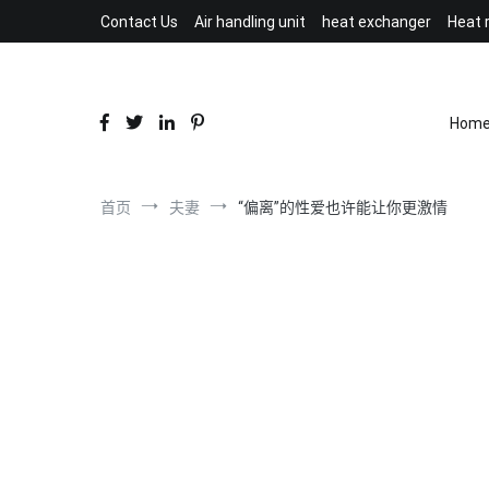
跳
Contact Us
Air handling unit
heat exchanger
Heat 
到
内
容
Hom
首页
夫妻
“偏离”的性爱也许能让你更激情