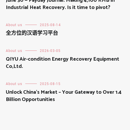
June 30 — Payday Journal: Making 4,100 RMB in
Industrial Heat Recovery. Is it time to pivot?
About us
2025-08-14
全方位的汉语学习平台
About us
2026-03-05
QIYU Air-condition Energy Recovery Equipment
Co,Ltd.
About us
2025-08-15
Unlock China’s Market – Your Gateway to Over 1.4
Billion Opportunities