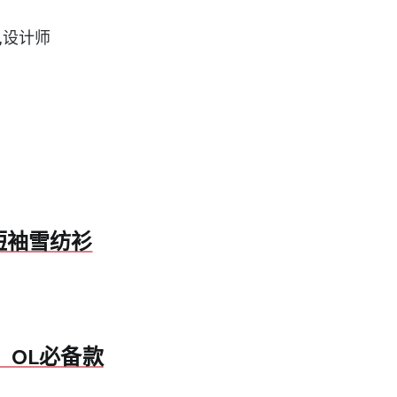
,设计师
短袖雪纺衫
，OL必备款