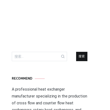
搜
索：
RECOMMEND
A professional heat exchanger
manufacturer specializing in the production
of cross flow and counter flow heat
exchangers, rotary heat exchangers, and