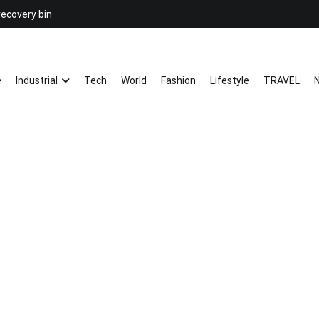
recovery bin
26YC
-Air to Air Heat Exchangers & Wast
e
Industrial
Tech
World
Fashion
Lifestyle
TRAVEL
N