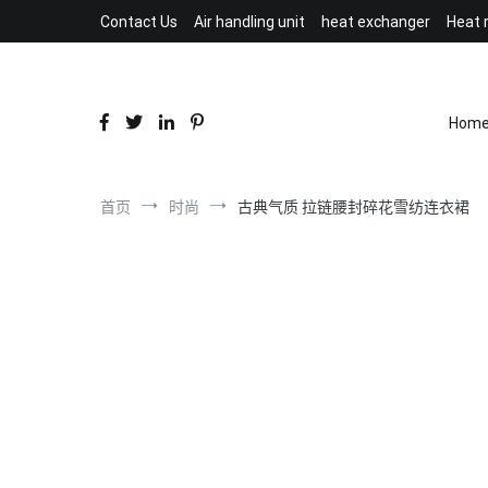
跳
Contact Us
Air handling unit
heat exchanger
Heat 
到
内
容
Hom
首页
时尚
古典气质 拉链腰封碎花雪纺连衣裙