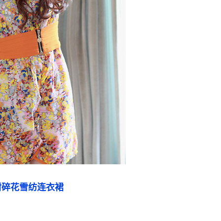
封碎花雪纺连衣裙