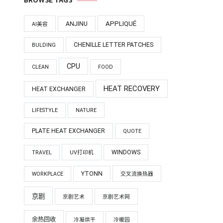
BROWSE TAGS
APPLIQUÉ
ANJINU
AI美容
CHENILLE LETTER PATCHES
BULDING
CPU
CLEAN
FOOD
HEAT RECOVERY
HEAT EXCHANGER
LIFESTYLE
NATURE
PLATE HEAT EXCHANGER
QUOTE
WINDOWS
TRAVEL
UV打印机
YTONN
WORKPLACE
交叉流换热器
京剧
京剧艺术
京剧艺术网
余热回收
冷凝烘干
冷暖园