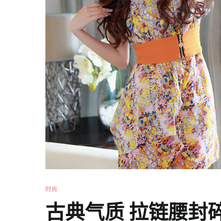
时尚
古典气质 拉链腰封