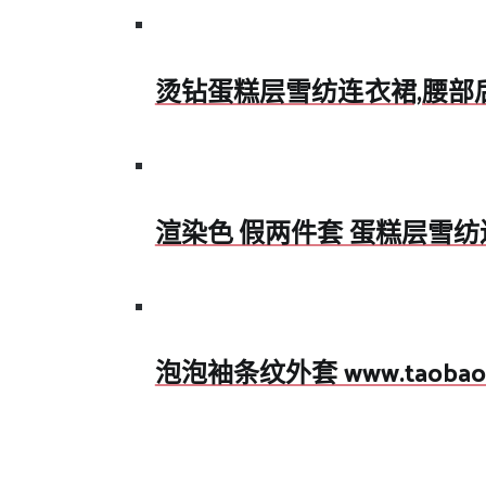
烫钻蛋糕层雪纺连衣裙,腰部
渲染色 假两件套 蛋糕层雪
泡泡袖条纹外套 www.taobao