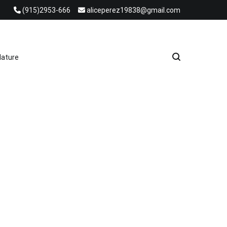
(915)2953-666
aliceperez19838@gmail.com
e Heat Recovery Solutions
ature