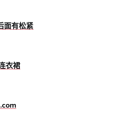
后面有松紧
纺连衣裙
.com