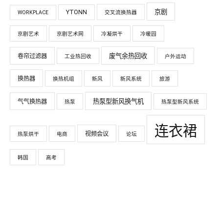
京剧
YTONN
WORKPLACE
交叉流换热器
京剧艺术
京剧艺术网
冷凝烘干
冷暖园
废气余热回收
卷帘过滤器
工业热回收
户外运动
换热器
换热机组
新风
新风系统
旅游
热泵型新风换气机
气气换热器
热泵
热泵型新风系统
连衣裙
视频会议
热泵烘干
电商
论坛
韩国
高考