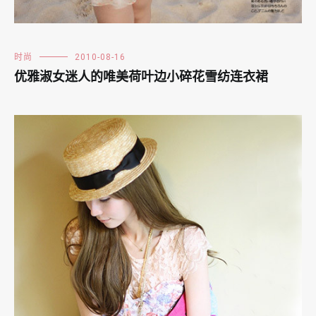
时尚
2010-08-16
优雅淑女迷人的唯美荷叶边小碎花雪纺连衣裙