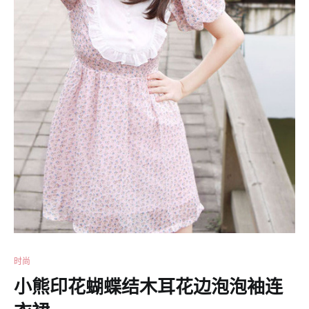
时尚
小熊印花蝴蝶结木耳花边泡泡袖连