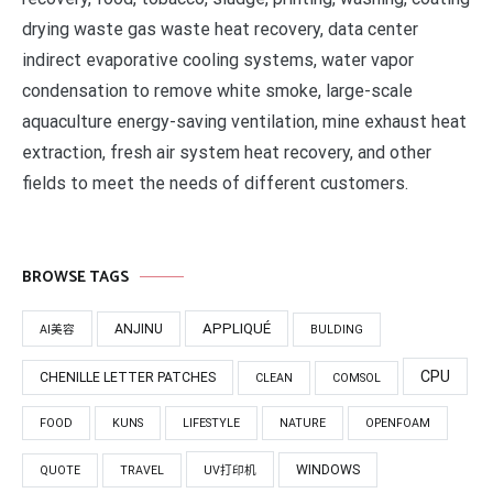
drying waste gas waste heat recovery, data center
indirect evaporative cooling systems, water vapor
condensation to remove white smoke, large-scale
aquaculture energy-saving ventilation, mine exhaust heat
extraction, fresh air system heat recovery, and other
fields to meet the needs of different customers.
BROWSE TAGS
APPLIQUÉ
ANJINU
AI美容
BULDING
CPU
CHENILLE LETTER PATCHES
CLEAN
COMSOL
FOOD
KUNS
LIFESTYLE
NATURE
OPENFOAM
WINDOWS
QUOTE
TRAVEL
UV打印机