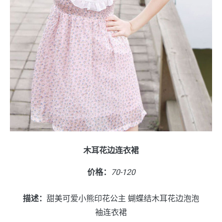
木耳花边连衣裙
价格：
70-120
描述：
甜美可爱小熊印花公主 蝴蝶结木耳花边泡泡
袖连衣裙