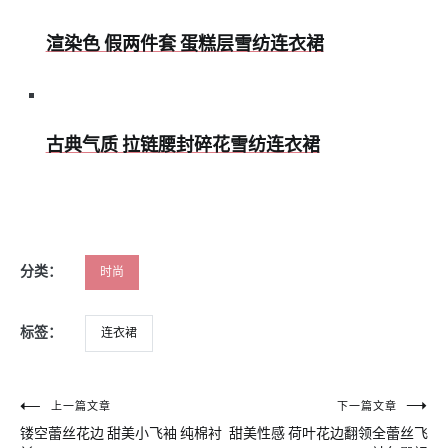
渲染色 假两件套 蛋糕层雪纺连衣裙
古典气质 拉链腰封碎花雪纺连衣裙
分类：
时尚
标签：
连衣裙
文
上一篇文章
下一篇文章
镂空蕾丝花边 甜美小飞袖 纯棉衬
甜美性感 荷叶花边翻领全蕾丝飞