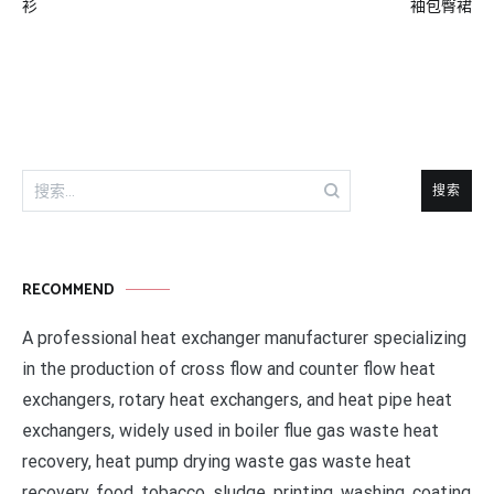
章
衫
袖包臀裙
导
航
搜
索：
RECOMMEND
A professional heat exchanger manufacturer specializing
in the production of cross flow and counter flow heat
exchangers, rotary heat exchangers, and heat pipe heat
exchangers, widely used in boiler flue gas waste heat
recovery, heat pump drying waste gas waste heat
recovery, food, tobacco, sludge, printing, washing, coating