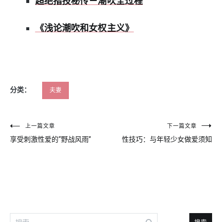
超绝指技秘传－潮吹全过程
《浅论潮吹和女权主义》
分类：
夫妻
文
上一篇文章
下一篇文章
享受刺激性爱的“野战风雨”
性技巧：与年轻少女做爱须知
章
导
航
搜