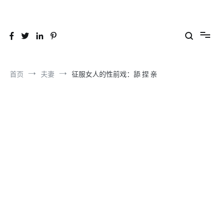
跳
到
26YC
-Air to Air Heat Exchangers & Waste Heat Recovery Solutions
内
容
首页
夫妻
征服女人的性前戏：舔 捏 亲