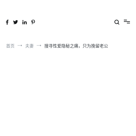
跳
到
26YC
-Air to Air Heat Exchangers & Waste Heat Recovery Solutions
内
容
首页
夫妻
搜寻性爱隐秘之痛，只为挽留老公