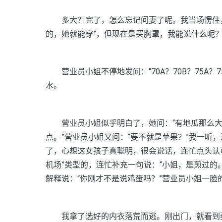
多大？完了，怎么忘记问妻了呢。我当场愣住，
的，她就能穿”，但现在是买胸罩，我能说什么呢
营业员小姐不停地发问：“70A？70B？75A？
水。
营业员小姐似乎明白了，她问：“有地瓜那么大吗
点。”营业员小姐又问：“要不就是苹果？”我一听
了，心想这女孩子真聪明，很会说话，连忙点头认
机场”类型的，连忙补充一句说：“小姐，是煎过的
解释说：“你刚才不是说鸡蛋吗？”营业员小姐一脸
我拿了选好的内衣落荒而逃。刚出门，就看到妻