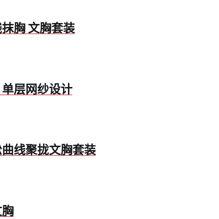
线抹胸 文胸套装
胸，单层网纱设计
轻松曲线聚拢文胸套装
文胸