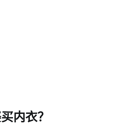
婆买内衣？