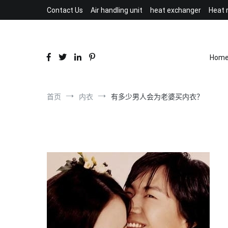
跳
Contact Us
Air handling unit
heat exchanger
Heat 
到
内
容
Hom
首页
内衣
有多少男人会为老婆买内衣？