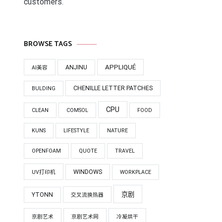
customers.
BROWSE TAGS
APPLIQUÉ
ANJINU
AI美容
CHENILLE LETTER PATCHES
BULDING
CPU
CLEAN
COMSOL
FOOD
KUNS
LIFESTYLE
NATURE
OPENFOAM
QUOTE
TRAVEL
WINDOWS
UV打印机
WORKPLACE
京剧
YTONN
交叉流换热器
京剧艺术
京剧艺术网
冷凝烘干