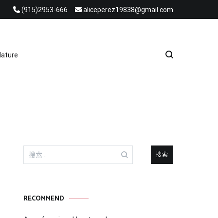
(915)2953-666
aliceperez19838@gmail.com
e Heat Recovery Solutions
ature
搜
索：
RECOMMEND