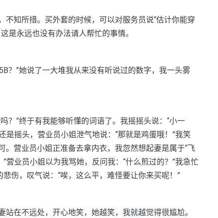
不知所措。买外套的时候，可以对服务员说“估计你能穿
？这是永远也没有办法请人帮忙的事情。
75B？”她说了一大堆我从来没有听说过的数字，我一头雾
？”终于有我能够听懂的词语了。我摇摇头说：“小一
，还是摇头，营业员小姐泄气地说：“那就是鸡蛋哦！”我笑
可。营业员小姐正准备去拿内衣，我忽然想起妻是属于“飞
。”营业员小姐以为我骂她，反问我：“什么煎过的？”我急忙
的悲伤，叹气说：“唉，这么平，难怪要让你来买呢！”
站在不远处，开心地笑，她越笑，我就越觉得很尴尬。