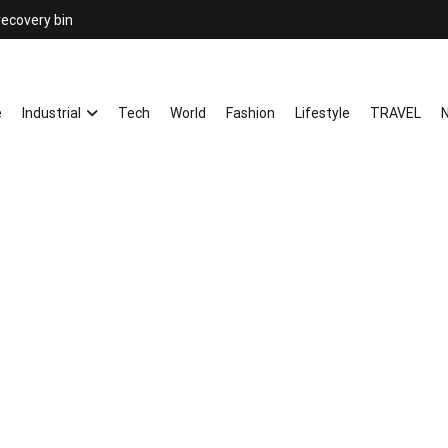
recovery bin
26YC
-Air to Air Heat Exchangers & Wast
e
Industrial
Tech
World
Fashion
Lifestyle
TRAVEL
N