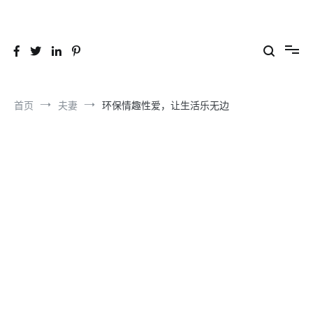
跳
到
26YC
-Air to Air Heat Exchangers & Waste Heat Recovery Solutions
内
容
首页
夫妻
环保情趣性爱，让生活乐无边