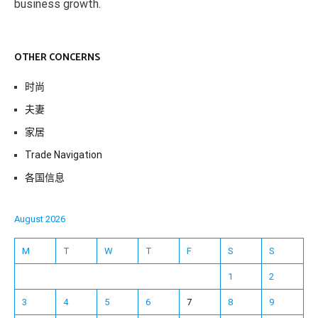
business growth.
OTHER CONCERNS
时尚
夫妻
家居
Trade Navigation
各国信息
August 2026
M
T
W
T
F
S
S
1
2
3
4
5
6
7
8
9