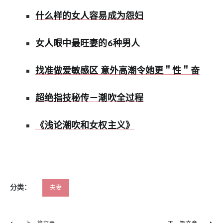
什么样的女人容易成为怨妇
女人眼中最旺妻的6种男人
找准做爱敏感区 意外高潮令她更＂性＂奋
超绝指技秘传－潮吹全过程
《浅论潮吹和女权主义》
分类：
夫妻