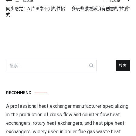
文
上一篇文章
下一篇文章
同步感觉：A 片里学不到的性招
多玩些激烈澎湃有创意的“性爱”
章
式
导
航
搜
索：
RECOMMEND
A professional heat exchanger manufacturer specializing
in the production of cross flow and counter flow heat
exchangers, rotary heat exchangers, and heat pipe heat
exchangers, widely used in boiler flue gas waste heat