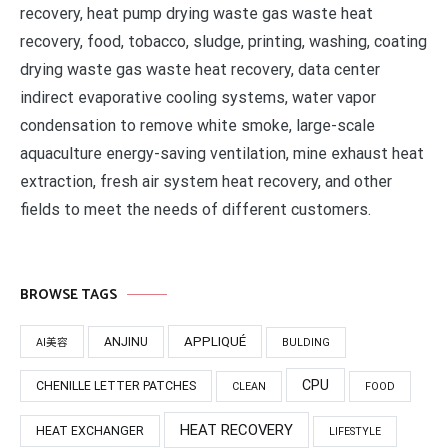
recovery, heat pump drying waste gas waste heat
recovery, food, tobacco, sludge, printing, washing, coating
drying waste gas waste heat recovery, data center
indirect evaporative cooling systems, water vapor
condensation to remove white smoke, large-scale
aquaculture energy-saving ventilation, mine exhaust heat
extraction, fresh air system heat recovery, and other
fields to meet the needs of different customers.
BROWSE TAGS
APPLIQUÉ
ANJINU
AI美容
BULDING
CPU
CHENILLE LETTER PATCHES
CLEAN
FOOD
HEAT RECOVERY
HEAT EXCHANGER
LIFESTYLE