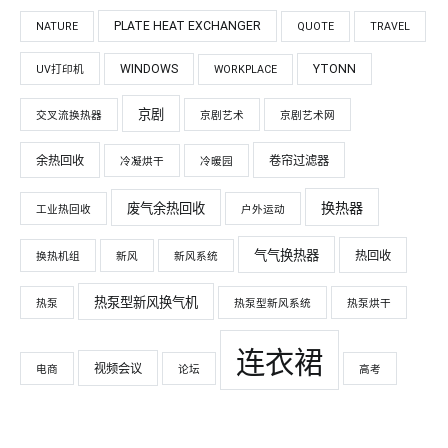
PLATE HEAT EXCHANGER
NATURE
QUOTE
TRAVEL
WINDOWS
YTONN
UV打印机
WORKPLACE
京剧
交叉流换热器
京剧艺术
京剧艺术网
余热回收
卷帘过滤器
冷凝烘干
冷暖园
换热器
废气余热回收
工业热回收
户外运动
气气换热器
热回收
换热机组
新风
新风系统
热泵型新风换气机
热泵
热泵型新风系统
热泵烘干
连衣裙
视频会议
电商
论坛
高考