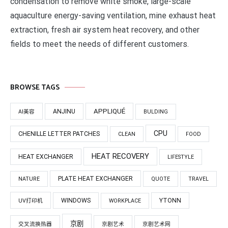
condensation to remove white smoke, large-scale
aquaculture energy-saving ventilation, mine exhaust heat
extraction, fresh air system heat recovery, and other
fields to meet the needs of different customers.
BROWSE TAGS
APPLIQUÉ
ANJINU
AI美容
BULDING
CPU
CHENILLE LETTER PATCHES
CLEAN
FOOD
HEAT RECOVERY
HEAT EXCHANGER
LIFESTYLE
PLATE HEAT EXCHANGER
NATURE
QUOTE
TRAVEL
WINDOWS
YTONN
UV打印机
WORKPLACE
京剧
交叉流换热器
京剧艺术
京剧艺术网