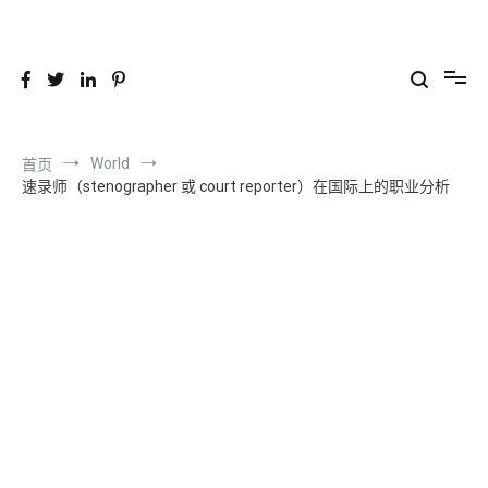
跳
到
26YC
-Air to Air Heat Exchangers & Waste Heat Recovery Solutions
内
容
World
首页
速录师（stenographer 或 court reporter）在国际上的职业分析