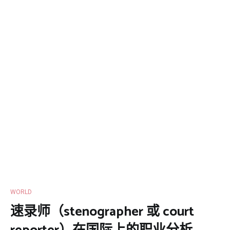
WORLD
速录师（stenographer 或 court