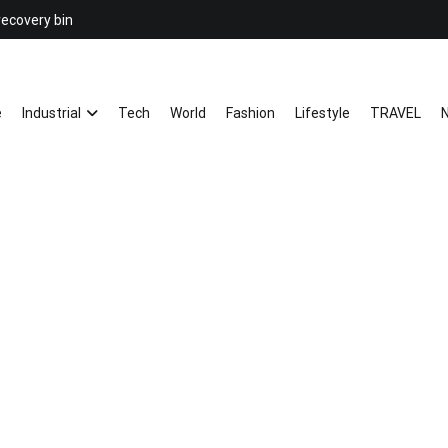
recovery bin
26YC
-Air to Air Heat Exchangers & Wast
e
Industrial
Tech
World
Fashion
Lifestyle
TRAVEL
N