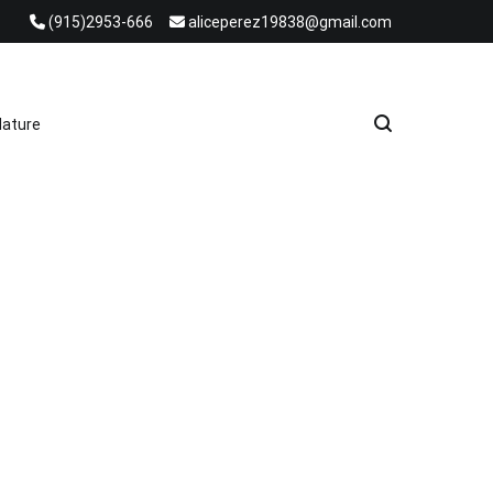
(915)2953-666
aliceperez19838@gmail.com
e Heat Recovery Solutions
ature