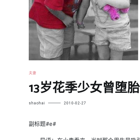
夫妻
13岁花季少女曾堕
shaohai
2010-02-27
副标题#e#