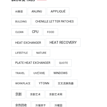
BROWSE TAGS
APPLIQUÉ
ANJINU
AI美容
CHENILLE LETTER PATCHES
BULDING
CPU
CLEAN
FOOD
HEAT RECOVERY
HEAT EXCHANGER
LIFESTYLE
NATURE
PLATE HEAT EXCHANGER
QUOTE
WINDOWS
TRAVEL
UV打印机
YTONN
WORKPLACE
交叉流换热器
京剧
京剧艺术
京剧艺术网
余热回收
冷凝烘干
冷暖园