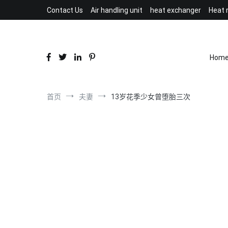
跳
Contact Us
Air handling unit
heat exchanger
Heat 
到
内
容
Hom
首页
夫妻
13岁花季少女曾堕胎三次