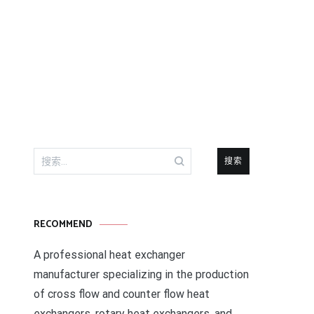
搜
索：
RECOMMEND
A professional heat exchanger
manufacturer specializing in the production
of cross flow and counter flow heat
exchangers, rotary heat exchangers, and