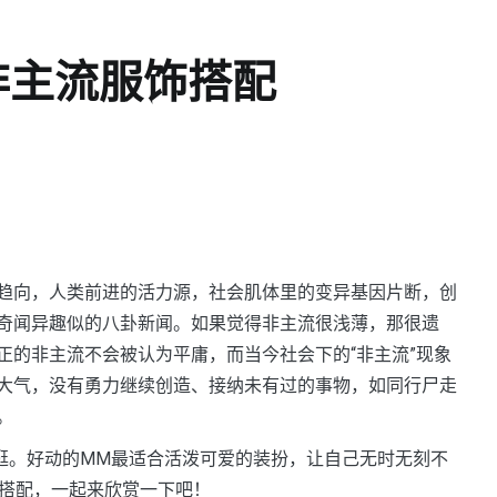
非主流服饰搭配
趋向，人类前进的活力源，社会肌体里的变异基因片断，创
奇闻异趣似的八卦新闻。如果觉得非主流很浅薄，那很遗
正的非主流不会被认为平庸，而当今社会下的“非主流”现象
大气，没有勇力继续创造、接纳未有过的事物，如同行尸走
。
逛。好动的MM最适合活泼可爱的装扮，让自己无时无刻不
搭配
，一起来欣赏一下吧！