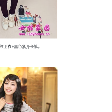
纹卫衣+黑色紧身长裤。