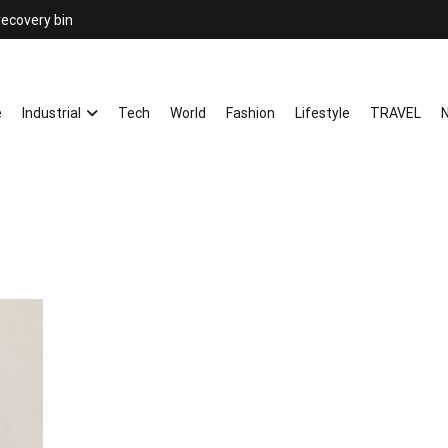
recovery bin
26YC
-Air to Air Heat Exchangers & Wast
e
Industrial
Tech
World
Fashion
Lifestyle
TRAVEL
N