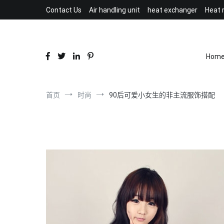
跳
Contact Us
Air handling unit
heat exchanger
Heat 
到
内
容
Hom
首页
时尚
90后可爱小女生的非主流服饰搭配