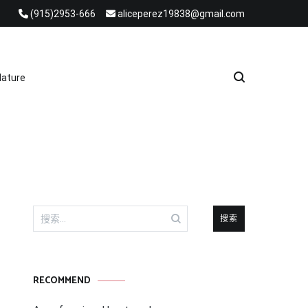
(915)2953-666
aliceperez19838@gmail.com
e Heat Recovery Solutions
ature
搜
索：
RECOMMEND