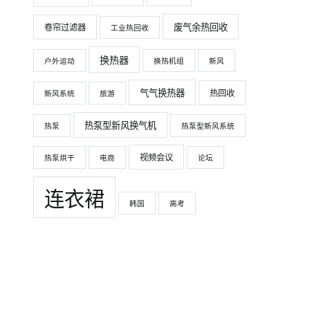
废气余热回收
卷帘过滤器
工业热回收
换热器
户外运动
换热机组
新风
气气换热器
热回收
新风系统
旅游
热泵型新风换气机
热泵
热泵型新风系统
视频会议
热泵烘干
电商
论坛
连衣裙
韩国
高考