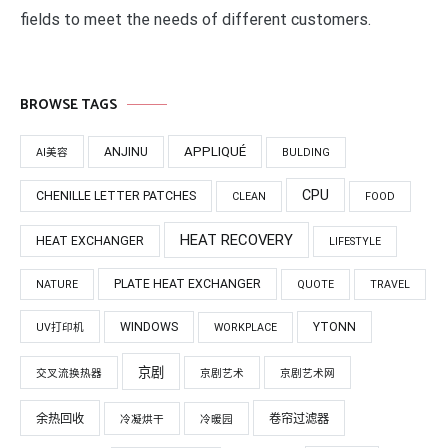
fields to meet the needs of different customers.
BROWSE TAGS
APPLIQUÉ
ANJINU
AI美容
BULDING
CPU
CHENILLE LETTER PATCHES
CLEAN
FOOD
HEAT RECOVERY
HEAT EXCHANGER
LIFESTYLE
PLATE HEAT EXCHANGER
NATURE
QUOTE
TRAVEL
WINDOWS
YTONN
UV打印机
WORKPLACE
京剧
交叉流换热器
京剧艺术
京剧艺术网
余热回收
卷帘过滤器
冷凝烘干
冷暖园