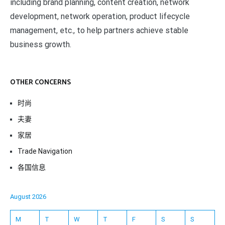
including brand planning, content creation, network
development, network operation, product lifecycle
management, etc., to help partners achieve stable
business growth.
OTHER CONCERNS
时尚
夫妻
家居
Trade Navigation
各国信息
August 2026
M
T
W
T
F
S
S