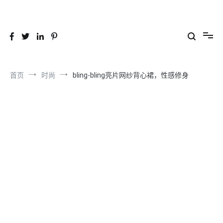
跳
到
26YC
-Air to Air Heat Exchangers & Waste Heat Recovery Solutions
内
容
首页
时尚
bling-bling亮片网纱背心裙，性感修身