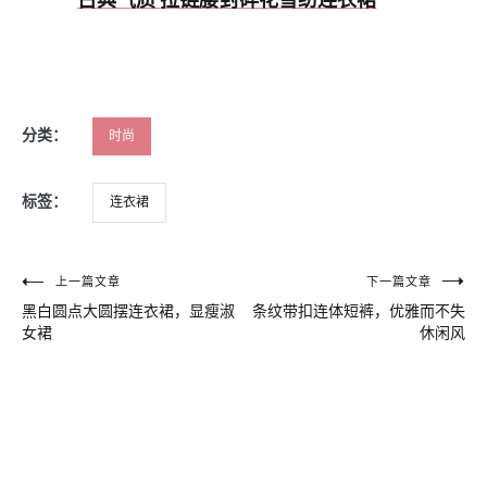
古典气质 拉链腰封碎花雪纺连衣裙
分类：
时尚
标签：
连衣裙
文
上一篇文章
下一篇文章
黑白圆点大圆摆连衣裙，显瘦淑
条纹带扣连体短裤，优雅而不失
章
女裙
休闲风
导
航