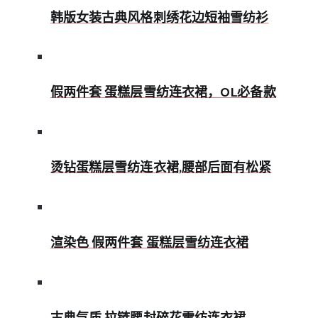
韩版女装古典风格刺绣花边短袖雪纺衫
假两件套 蛋糕层雪纺连衣裙，OL必备款
烫钻蛋糕层雪纺连衣裙,腰部后面有松紧
渲染色 假两件套 蛋糕层雪纺连衣裙