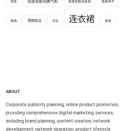
热泵型新风换气机
热泵
热泵型新风系统
热泵烘干
连衣裙
视频会议
电商
论坛
高考
ABOUT
Corporate publicity planning, online product promotion,
providing comprehensive digital marketing services,
including brand planning, content creation, network
development, network operation, product lifecycle