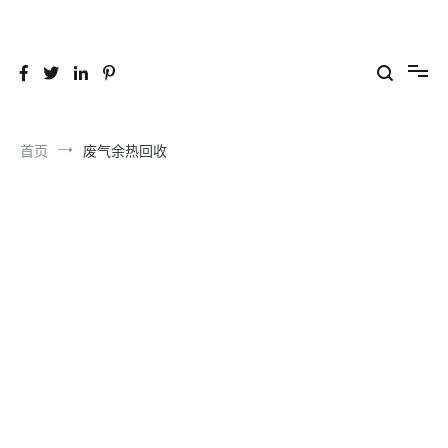
跳
到
26YC
-Air to Air Heat Exchangers & Waste Heat Recovery Solutions
内
容
首页
废气余热回收