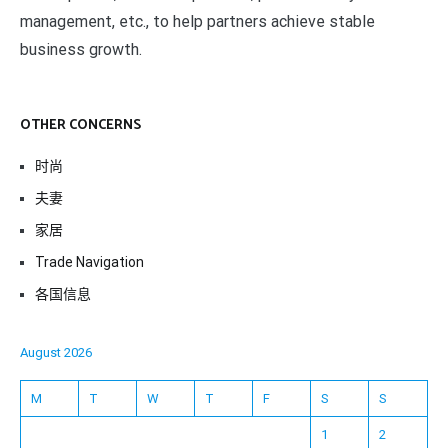
management, etc., to help partners achieve stable
business growth.
OTHER CONCERNS
时尚
夫妻
家居
Trade Navigation
各国信息
August 2026
M
T
W
T
F
S
S
1
2