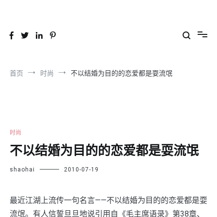
跳
到
26YC
-Air to Air Heat Exchangers & Waste Heat Recovery Solutions
内
容
首页
时尚
不以结婚为目的的恋爱都是耍流氓
时尚
不以结婚为目的的恋爱都是耍流氓
shaohai
2010-07-19
最近江湖上流传一句名言——不以结婚为目的的恋爱都是耍
流氓。有人信誓旦旦地说引用自《毛主席语录》第38章、