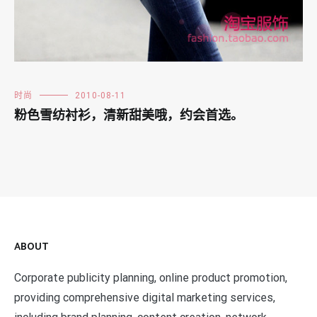
时尚
2010-08-11
粉色雪纺衬衫，清新甜美哦，约会首选。
ABOUT
Corporate publicity planning, online product promotion,
providing comprehensive digital marketing services,