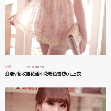
时尚
2010-08-23
浪漫V领收腰花漾印花粉色雪纺OL上衣