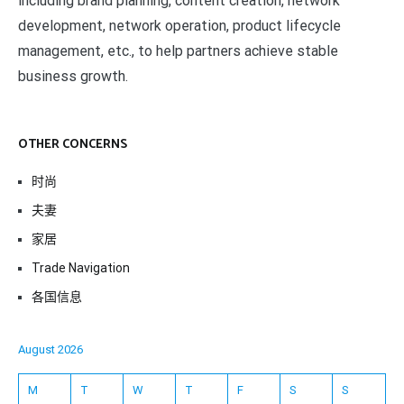
including brand planning, content creation, network
development, network operation, product lifecycle
management, etc., to help partners achieve stable
business growth.
OTHER CONCERNS
时尚
夫妻
家居
Trade Navigation
各国信息
August 2026
M
T
W
T
F
S
S