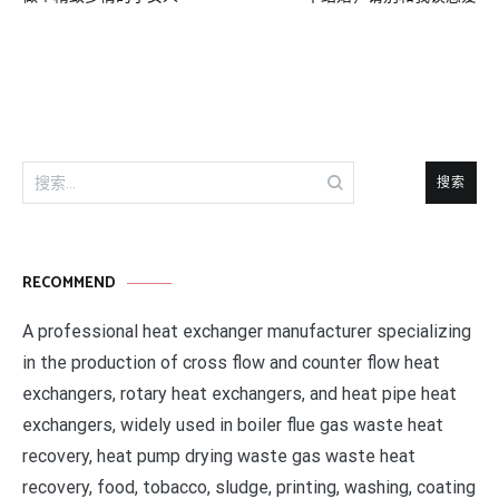
章
导
航
搜
索：
RECOMMEND
A professional heat exchanger manufacturer specializing
in the production of cross flow and counter flow heat
exchangers, rotary heat exchangers, and heat pipe heat
exchangers, widely used in boiler flue gas waste heat
recovery, heat pump drying waste gas waste heat
recovery, food, tobacco, sludge, printing, washing, coating