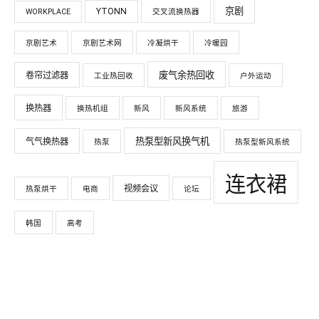
京剧
YTONN
WORKPLACE
交叉流换热器
京剧艺术
京剧艺术网
冷凝烘干
冷暖园
废气余热回收
卷帘过滤器
工业热回收
户外运动
换热器
换热机组
新风
新风系统
旅游
热泵型新风换气机
气气换热器
热泵
热泵型新风系统
连衣裙
视频会议
热泵烘干
电商
论坛
韩国
高考