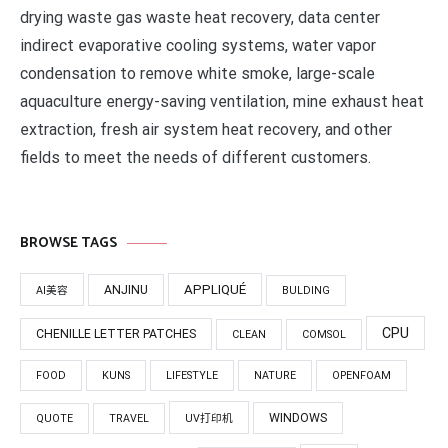
drying waste gas waste heat recovery, data center
indirect evaporative cooling systems, water vapor
condensation to remove white smoke, large-scale
aquaculture energy-saving ventilation, mine exhaust heat
extraction, fresh air system heat recovery, and other
fields to meet the needs of different customers.
BROWSE TAGS
APPLIQUÉ
ANJINU
AI美容
BULDING
CPU
CHENILLE LETTER PATCHES
CLEAN
COMSOL
FOOD
KUNS
LIFESTYLE
NATURE
OPENFOAM
WINDOWS
QUOTE
TRAVEL
UV打印机