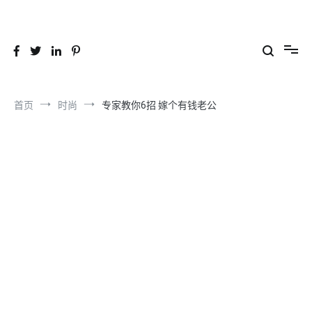
跳
到
26YC
-Air to Air Heat Exchangers & Waste Heat Recovery Solutions
内
容
首页
时尚
专家教你6招 嫁个有钱老公