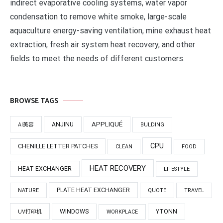
indirect evaporative cooling systems, water vapor
condensation to remove white smoke, large-scale
aquaculture energy-saving ventilation, mine exhaust heat
extraction, fresh air system heat recovery, and other
fields to meet the needs of different customers.
BROWSE TAGS
APPLIQUÉ
ANJINU
AI美容
BULDING
CPU
CHENILLE LETTER PATCHES
CLEAN
FOOD
HEAT RECOVERY
HEAT EXCHANGER
LIFESTYLE
PLATE HEAT EXCHANGER
NATURE
QUOTE
TRAVEL
WINDOWS
YTONN
UV打印机
WORKPLACE