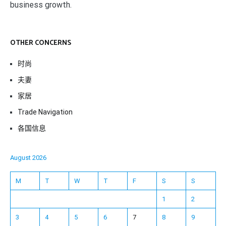
business growth.
OTHER CONCERNS
时尚
夫妻
家居
Trade Navigation
各国信息
August 2026
M
T
W
T
F
S
S
1
2
3
4
5
6
7
8
9