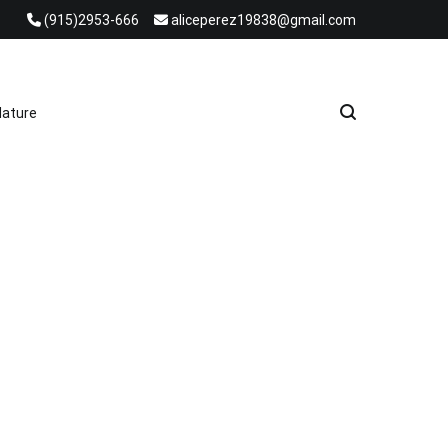
(915)2953-666
aliceperez19838@gmail.com
e Heat Recovery Solutions
ature