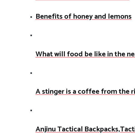
Benefits of honey and lemons
What will food be like in the n
A stinger is a coffee from the 
Anjinu Tactical Backpacks,Tact