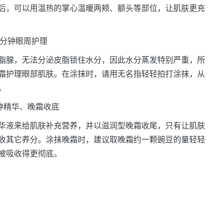
后，可以用温热的掌心温暖两颊、额头等部位，让肌肤更充
3分钟眼周护理
腺，无法分泌皮脂锁住水分，因此水分蒸发特别严重，所
霜护理眼部肌肤。在涂抹时，请用无名指轻轻拍打涂抹，从
。
分钟精华、晚霜收底
液来给肌肤补充营养，并以滋润型晚霜收尾，只有让肌肤
收其它养分。涂抹晚霜时，建议取晚霜约一颗豌豆的量轻轻
被吸收得更彻底。