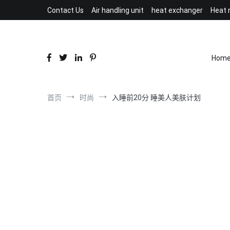
跳
Contact Us
Air handling unit
heat exchanger
Heat 
到
内
容
Hom
首页
时尚
入睡前20分 睡美人美肤计划