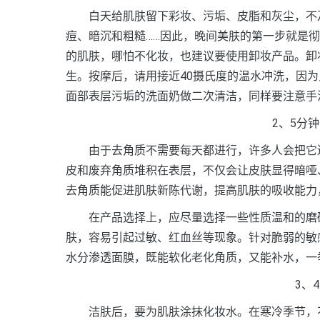
白天给肌肤留下彩妆、污垢、皮脂和灰尘，不及
痘、暗沉和粗糙……因此，晚间美肤的第一步就是
的肌肤，哪怕不化妆，也建议要使用卸妆产品。卸
生。按摩后，请用接近40摄氏度的温水冲洗，因
面部表层污垢的洗面奶做二次清洁，同样要注意手
2、5分
由于去角质不需要每天都进行，许多人会把它遗
皮和废弃角质堆积在表层，不仅会让皮肤显得暗哑
去角质能促进肌肤新陈代谢，提高肌肤的吸收能力
在产品选择上，应尽量选择一些性质温和的磨砂
肤，容易引起过敏、红血丝等现象。针对脆弱的敏感
水分渗透面膜，既能软化老化角质，又能补水，一
3、
洁肤后，要为肌肤涂抹化妆水。在寒冷季节，不