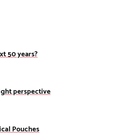
ext 50 years?
right perspective
ical Pouches