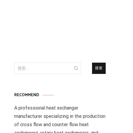
搜
索：
RECOMMEND
A professional heat exchanger
manufacturer specializing in the production
of cross flow and counter flow heat
exchangers, rotary heat exchangers, and