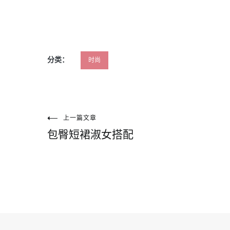
分类：
时尚
文
上一篇文章
包臀短裙淑女搭配
章
导
航