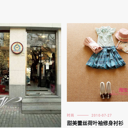
时尚
2010-07-27
甜美蕾丝荷叶袖修身衬衫