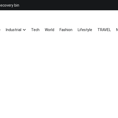
recovery bin
26YC
-Air to Air Heat Exchangers & Wast
e
Industrial
Tech
World
Fashion
Lifestyle
TRAVEL
N