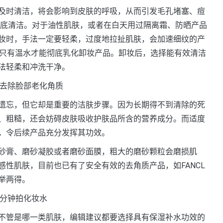
时清洁，将会影响到皮肤的呼吸，从而引发毛孔堵塞、痘
彻底清洁。对于油性肌肤，或者在白天用过隔离霜、防晒产品
妆时，手法一定要轻柔，过度地拉扯肌肤，会加速细纹的产
为只有温水才能彻底乳化卸妆产品。卸妆后，选择能有效清洁
法轻柔和冲洗干净。
钟去除脸部老化角质
忘，但它却是重要的洁肤步骤。因为长期得不到清除的死
、粗糙，还会妨碍皮肤吸收护肤品所含的营养成分。而适度
，令后续产品充分发挥其功效。
膏、磨砂凝胶或者磨砂面膜，粗大的磨砂颗粒会磨损肌
性肌肤，目前也已有了安全有效的去角质产品，如FANCL
举两得。
4分钟拍化妆水
管是哪一类肌肤，编辑建议都要选择具有保湿补水功效的