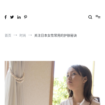
跳
到
26YC
-Air to Air Heat Exchangers & Waste Heat Recovery Solutions
内
容
首页
时尚
关注日本女性常用的护肤秘诀