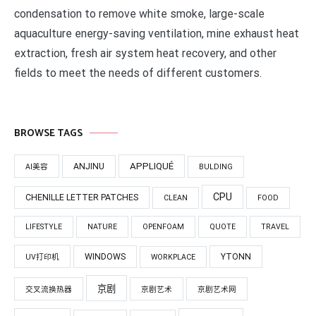
condensation to remove white smoke, large-scale
aquaculture energy-saving ventilation, mine exhaust heat
extraction, fresh air system heat recovery, and other
fields to meet the needs of different customers.
BROWSE TAGS
APPLIQUÉ
ANJINU
AI美容
BULDING
CPU
CHENILLE LETTER PATCHES
CLEAN
FOOD
LIFESTYLE
NATURE
OPENFOAM
QUOTE
TRAVEL
WINDOWS
YTONN
UV打印机
WORKPLACE
京剧
交叉流换热器
京剧艺术
京剧艺术网