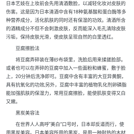
日本艺妓在上妆前会先用清酒敷脸，以减轻化妆对皮肤的
伤害。这是因为日本清酒中含有18种氨基酸和蛋白酶等多
种营养成分，活化肌肤的同时还有保湿的功效。清酒所含
的酒精成分不但不会刺激皮肤，反而能深入毛孔清除皮肤
污垢，保持皮肤光滑，使皮肤呈现自然的白里透红。
豆腐擦脸法
将豆腐弄碎装在薄纱布袋里，洗脸后用来揉搓脸部。
或者也可以在弄碎的豆腐中加入一些面粉和蜂蜜，敷于脸
上，20分钟后洗净即可。豆腐中含有丰富的大豆异黄酮，
具有抗氧化的功效;另外，豆腐中丰富的植物乳化剂卵磷脂
能加强肌肤的保湿力，常用豆腐擦脸，能使肌肤变得又白
又嫩。
黑炭美容法
在世界人人高呼“美白”口号时，日本却反道而行，使
用黑炭美容。日本美容所用的黑炭，是用一种耐热的木材