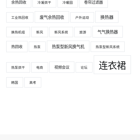
余热回收
卷帘过滤器
冷凝烘干
冷暖园
换热器
废气余热回收
工业热回收
户外运动
气气换热器
换热机组
新风
新风系统
旅游
热泵型新风换气机
热回收
热泵
热泵型新风系统
连衣裙
视频会议
热泵烘干
电商
论坛
韩国
高考