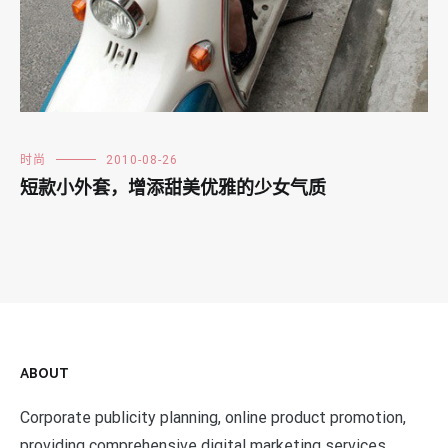
时尚
2010-08-26
短款小外套，增添甜美优雅的少女气质
ABOUT
Corporate publicity planning, online product promotion,
providing comprehensive digital marketing services,