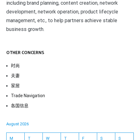
including brand planning, content creation, network
development, network operation, product lifecycle
management, etc., to help partners achieve stable
business growth.
OTHER CONCERNS
时尚
夫妻
家居
Trade Navigation
各国信息
August 2026
M
T
W
T
F
S
S