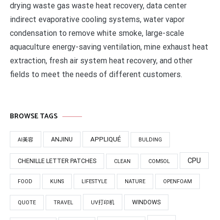
drying waste gas waste heat recovery, data center
indirect evaporative cooling systems, water vapor
condensation to remove white smoke, large-scale
aquaculture energy-saving ventilation, mine exhaust heat
extraction, fresh air system heat recovery, and other
fields to meet the needs of different customers.
BROWSE TAGS
APPLIQUÉ
ANJINU
AI美容
BULDING
CPU
CHENILLE LETTER PATCHES
CLEAN
COMSOL
FOOD
KUNS
LIFESTYLE
NATURE
OPENFOAM
WINDOWS
QUOTE
TRAVEL
UV打印机