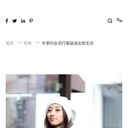
跳
到
26YC
-Air to Air Heat Exchangers & Waste Heat Recovery Solutions
内
容
首页
时尚
冬季约会流行服装淑女款毛衣