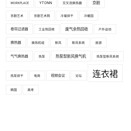
京剧
YTONN
WORKPLACE
交叉流换热器
京剧艺术
京剧艺术网
冷凝烘干
冷暖园
废气余热回收
卷帘过滤器
工业热回收
户外运动
换热器
换热机组
新风
新风系统
旅游
热泵型新风换气机
气气换热器
热泵
热泵型新风系统
连衣裙
视频会议
热泵烘干
电商
论坛
韩国
高考