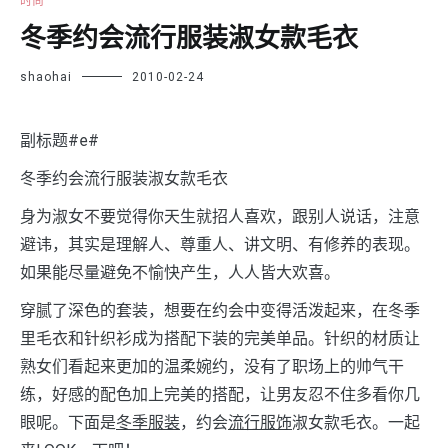
时尚
冬季约会流行服装淑女款毛衣
shaohai
2010-02-24
副标题#e#
冬季约会流行服装淑女款毛衣
身为淑女不要觉得你天生就招人喜欢，跟别人说话，注意
避讳，其实是理解人、尊重人、讲文明、有修养的表现。
如果能尽量避免不愉快产生，人人皆大欢喜。
穿腻了深色的套装，想要在约会中变得活泼起来，在冬季
里毛衣和针织衫成为搭配下装的完美单品。针织的材质让
熟女们看起来更加的温柔婉约，没有了职场上的帅气干
练，好感的配色加上完美的搭配，让男友忍不住多看你几
眼呢。下面是
冬季服装
，约会
流行服饰
淑女款毛衣。一起