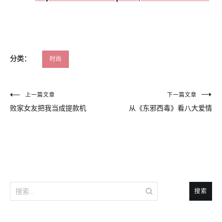
分类：
时尚
文
上一篇文章
下一篇文章
败家女友把我当成提款机
从《东邪西毒》看八大爱情
章
导
航
搜
索：