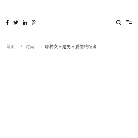
跳
到
26YC
-Air to Air Heat Exchangers & Waste Heat Recovery Solutions
内
容
首页
时尚
哪种女人是男人爱情终结者