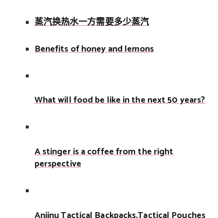
蒸汽换热水一方需要多少蒸汽
Benefits of honey and lemons
What will food be like in the next 50 years?
A stinger is a coffee from the right
perspective
Anjinu Tactical Backpacks,Tactical Pouches