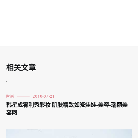
相关文章
时尚
2010-07-21
韩星成宥利秀彩妆 肌肤精致如瓷娃娃-美容-瑞丽美
容网