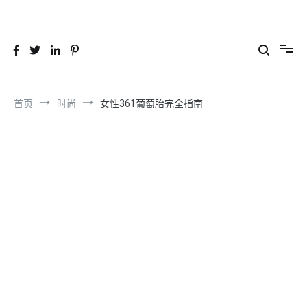
跳
到
26YC
-Air to Air Heat Exchangers & Waste Heat Recovery Solutions
内
容
首页
时尚
女性361葡萄胎完全指南