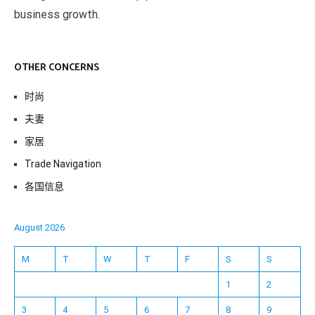
business growth.
OTHER CONCERNS
时尚
夫妻
家居
Trade Navigation
各国信息
August 2026
M
T
W
T
F
S
S
1
2
3
4
5
6
7
8
9