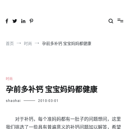
跳
到
26YC
-Air to Air Heat Exchangers & Waste Heat Recovery Solutions
内
容
首页
时尚
孕前多补钙 宝宝妈妈都健康
时尚
孕前多补钙 宝宝妈妈都健康
shaohai
2010-03-01
对于补钙，每个准妈妈都有一肚子的问题想问，这里
我们挑选了一些具有普遍意义的补钙问题加以解答，希望