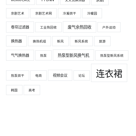
YTONN
WORKPLACE
交叉流换热器
京剧艺术
京剧艺术网
冷凝烘干
冷暖园
废气余热回收
卷帘过滤器
工业热回收
户外运动
换热器
换热机组
新风
新风系统
旅游
热泵型新风换气机
气气换热器
热泵
热泵型新风系统
连衣裙
视频会议
热泵烘干
电商
论坛
韩国
高考