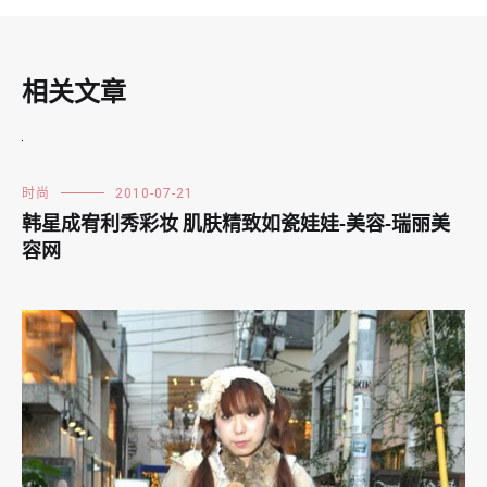
相关文章
时尚
2010-07-21
韩星成宥利秀彩妆 肌肤精致如瓷娃娃-美容-瑞丽美
容网