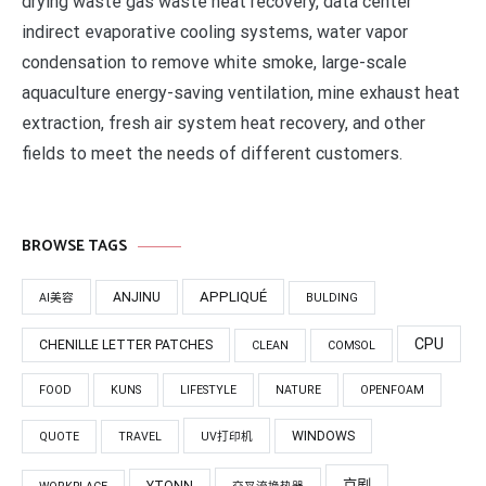
drying waste gas waste heat recovery, data center
indirect evaporative cooling systems, water vapor
condensation to remove white smoke, large-scale
aquaculture energy-saving ventilation, mine exhaust heat
extraction, fresh air system heat recovery, and other
fields to meet the needs of different customers.
BROWSE TAGS
APPLIQUÉ
ANJINU
AI美容
BULDING
CPU
CHENILLE LETTER PATCHES
CLEAN
COMSOL
FOOD
KUNS
LIFESTYLE
NATURE
OPENFOAM
WINDOWS
QUOTE
TRAVEL
UV打印机
京剧