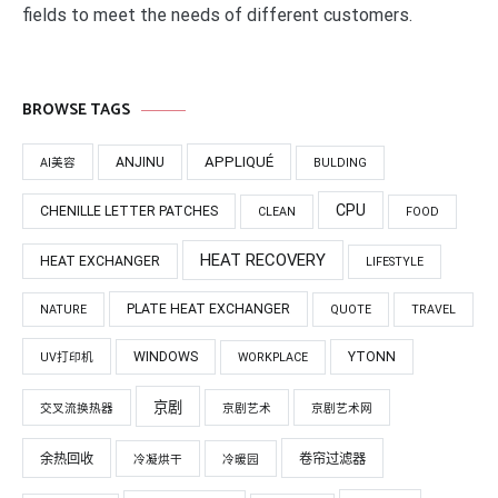
fields to meet the needs of different customers.
BROWSE TAGS
APPLIQUÉ
ANJINU
AI美容
BULDING
CPU
CHENILLE LETTER PATCHES
CLEAN
FOOD
HEAT RECOVERY
HEAT EXCHANGER
LIFESTYLE
PLATE HEAT EXCHANGER
NATURE
QUOTE
TRAVEL
WINDOWS
YTONN
UV打印机
WORKPLACE
京剧
交叉流换热器
京剧艺术
京剧艺术网
余热回收
卷帘过滤器
冷凝烘干
冷暖园