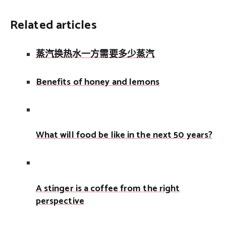
Related articles
蒸汽换热水一方需要多少蒸汽
Benefits of honey and lemons
What will food be like in the next 50 years?
A stinger is a coffee from the right
perspective