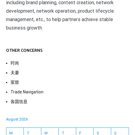
including brand planning, content creation, network
development, network operation, product lifecycle
management, etc., to help partners achieve stable
business growth.
OTHER CONCERNS
时尚
夫妻
家居
Trade Navigation
各国信息
August 2026
M
T
W
T
F
S
S