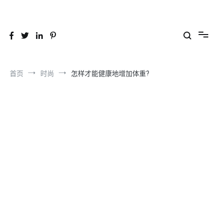
跳
到
26YC
-Air to Air Heat Exchangers & Waste Heat Recovery Solutions
内
容
首页
时尚
怎样才能健康地增加体重?