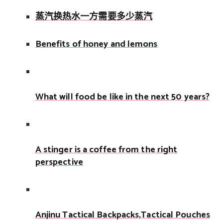
蒸汽换热水一方需要多少蒸汽
Benefits of honey and lemons
What will food be like in the next 50 years?
A stinger is a coffee from the right
perspective
Anjinu Tactical Backpacks,Tactical Pouches