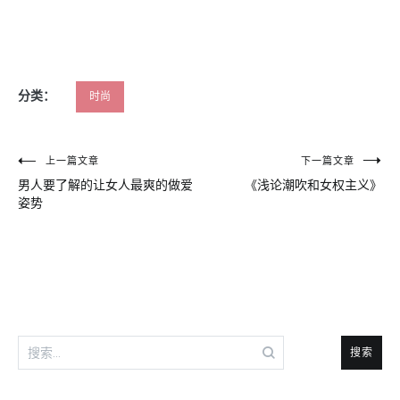
分类：
时尚
文
上一篇文章
下一篇文章
男人要了解的让女人最爽的做爱
《浅论潮吹和女权主义》
章
姿势
导
航
搜
索：