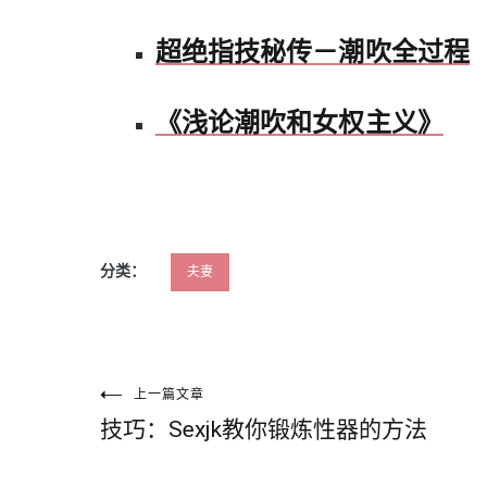
超绝指技秘传－潮吹全过程
《浅论潮吹和女权主义》
分类：
夫妻
文
上一篇文章
技巧：Sexjk教你锻炼性器的方法
章