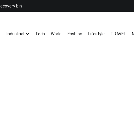
recovery bin
26YC
-Air to Air Heat Exchangers & Wast
e
Industrial
Tech
World
Fashion
Lifestyle
TRAVEL
N