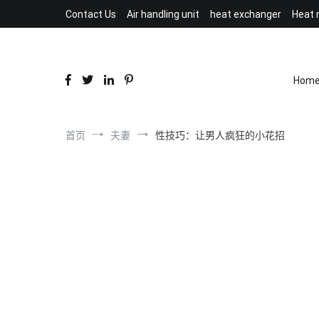
跳
Contact Us
Air handling unit
heat exchanger
Heat 
到
内
容
Hom
首页
夫妻
性技巧：让男人疯狂的小花招