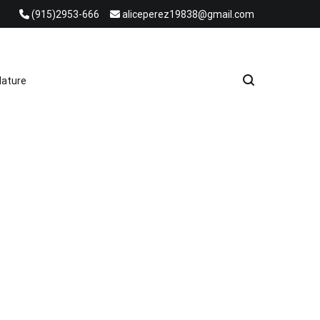
(915)2953-666
aliceperez19838@gmail.com
e Heat Recovery Solutions
ature