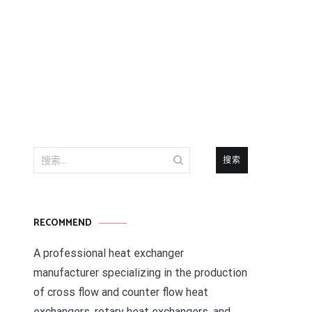
搜
索：
RECOMMEND
A professional heat exchanger
manufacturer specializing in the production
of cross flow and counter flow heat
exchangers, rotary heat exchangers, and