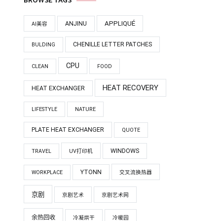
BROWSE TAGS
APPLIQUÉ
ANJINU
AI美容
CHENILLE LETTER PATCHES
BULDING
CPU
CLEAN
FOOD
HEAT RECOVERY
HEAT EXCHANGER
LIFESTYLE
NATURE
PLATE HEAT EXCHANGER
QUOTE
WINDOWS
TRAVEL
UV打印机
YTONN
WORKPLACE
交叉流换热器
京剧
京剧艺术
京剧艺术网
余热回收
冷凝烘干
冷暖园