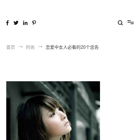
跳
到
26YC
-Air to Air Heat Exchangers & Waste Heat Recovery Solutions
内
容
首页
时尚
恋爱中女人必看的20个忠告