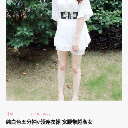
时尚
2010-08-22
纯白色五分袖V领连衣裙 宽腰带超淑女