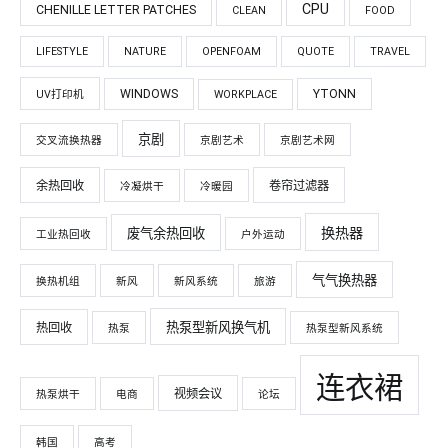
CPU
CHENILLE LETTER PATCHES
CLEAN
FOOD
LIFESTYLE
NATURE
OPENFOAM
QUOTE
TRAVEL
WINDOWS
YTONN
UV打印机
WORKPLACE
京剧
交叉流换热器
京剧艺术
京剧艺术网
余热回收
卷帘过滤器
冷凝烘干
冷暖园
换热器
废气余热回收
工业热回收
户外运动
气气换热器
换热机组
新风
新风系统
旅游
热泵型新风换气机
热回收
热泵
热泵型新风系统
连衣裙
视频会议
热泵烘干
电商
论坛
韩国
高考