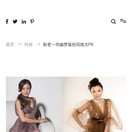
跳
到
26YC
-Air to Air Heat Exchangers & Waste Heat Recovery Solutions
内
容
首页
时尚
新老一帘幽梦装扮风格大PK