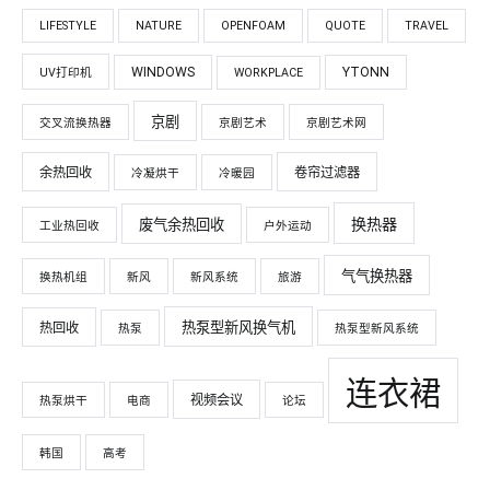
LIFESTYLE
NATURE
OPENFOAM
QUOTE
TRAVEL
WINDOWS
YTONN
UV打印机
WORKPLACE
京剧
交叉流换热器
京剧艺术
京剧艺术网
余热回收
卷帘过滤器
冷凝烘干
冷暖园
换热器
废气余热回收
工业热回收
户外运动
气气换热器
换热机组
新风
新风系统
旅游
热泵型新风换气机
热回收
热泵
热泵型新风系统
连衣裙
视频会议
热泵烘干
电商
论坛
韩国
高考