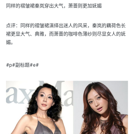
同样的褶皱裙秦岚穿出大气，萧蔷则更加妩媚
点评：同样的褶皱裙演绎出迷人的风采，秦岚的藕荷色长
裙更显大气、典雅，而萧蔷的咖啡色薄纱则尽显女人的妩
媚。
#p#副标题#e#