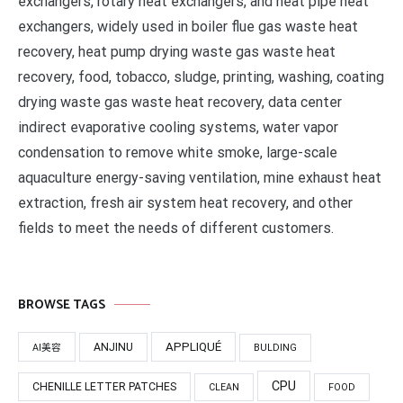
exchangers, rotary heat exchangers, and heat pipe heat
exchangers, widely used in boiler flue gas waste heat
recovery, heat pump drying waste gas waste heat
recovery, food, tobacco, sludge, printing, washing, coating
drying waste gas waste heat recovery, data center
indirect evaporative cooling systems, water vapor
condensation to remove white smoke, large-scale
aquaculture energy-saving ventilation, mine exhaust heat
extraction, fresh air system heat recovery, and other
fields to meet the needs of different customers.
BROWSE TAGS
APPLIQUÉ
ANJINU
AI美容
BULDING
CPU
CHENILLE LETTER PATCHES
CLEAN
FOOD