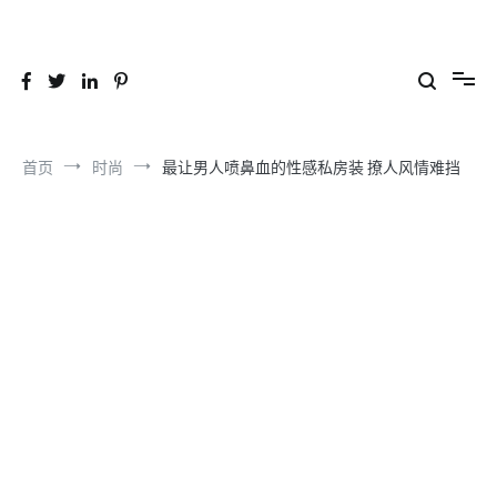
跳
到
26YC
-Air to Air Heat Exchangers & Waste Heat Recovery Solutions
内
容
首页
时尚
最让男人喷鼻血的性感私房装 撩人风情难挡