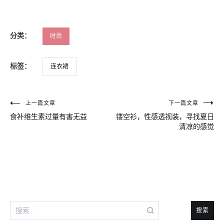
分类：
时尚
标签：
连衣裙
文
上一篇文章
下一篇文章
食补维生素过量有害无益
镂空衫，性感透视装，寻找夏日
章
清凉的感觉
导
航
搜
索：