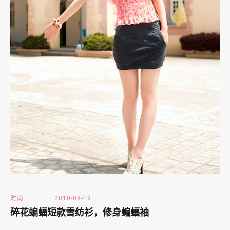
时尚
2010-08-19
碎花蝙蝠短款雪纺衫，修身蝙蝠袖