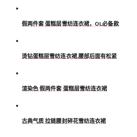
假两件套 蛋糕层雪纺连衣裙，OL必备款
烫钻蛋糕层雪纺连衣裙,腰部后面有松紧
渲染色 假两件套 蛋糕层雪纺连衣裙
古典气质 拉链腰封碎花雪纺连衣裙