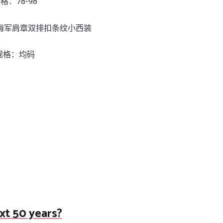
格：78-98
海军肩章双排扣条纹小西装
规格：均码
ext 50 years?