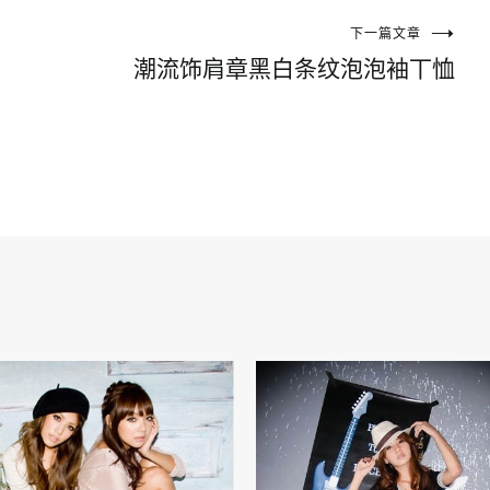
下一篇文章
潮流饰肩章黑白条纹泡泡袖丅恤