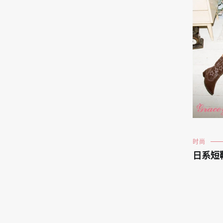
时尚
日系短