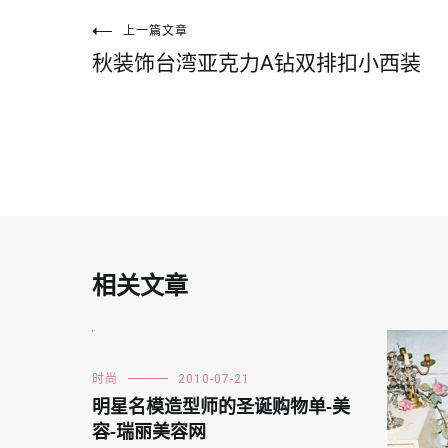
文
上一篇文章
秋装饰台湾亚克力A钻双排扣小西装
章
导
航
相关文章
时尚
2010-07-21
明星名模造型师的圣诞购物单-美
容-瑞丽美容网