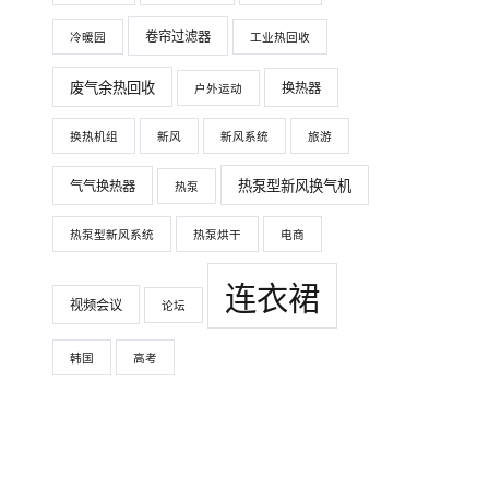
卷帘过滤器
冷暖园
工业热回收
废气余热回收
换热器
户外运动
换热机组
新风
新风系统
旅游
热泵型新风换气机
气气换热器
热泵
热泵型新风系统
热泵烘干
电商
连衣裙
视频会议
论坛
韩国
高考