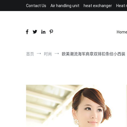
跳
Contact Us
Air handling unit
heat exchanger
Heat 
到
内
容
Hom
首页
时尚
欧美潮流海军肩章双排扣条纹小西装