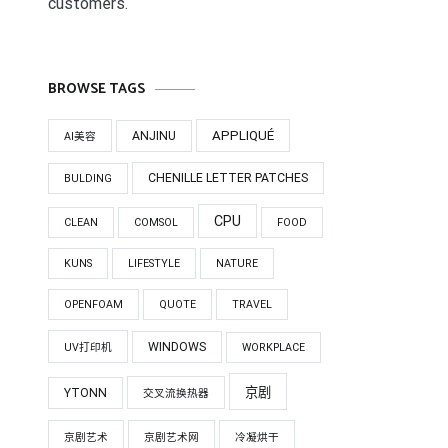
customers.
BROWSE TAGS
APPLIQUÉ
ANJINU
AI美容
CHENILLE LETTER PATCHES
BULDING
CPU
CLEAN
COMSOL
FOOD
KUNS
LIFESTYLE
NATURE
OPENFOAM
QUOTE
TRAVEL
WINDOWS
UV打印机
WORKPLACE
京剧
YTONN
交叉流换热器
京剧艺术
京剧艺术网
冷凝烘干