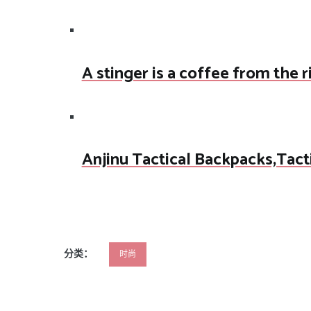
A stinger is a coffee from the 
Anjinu Tactical Backpacks,Tact
分类：
时尚