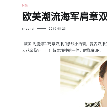
时尚
欧美潮流海军肩章
shaohai
2010-08-23
欧美 潮流海军肩章双排扣条纹小西装，复古双排
大花朵胸针！！！超显精神的一件，时髦度UP。