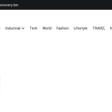
recovery bin
26YC
-Air to Air Heat Exchangers & Wast
e
Industrial
Tech
World
Fashion
Lifestyle
TRAVEL
N