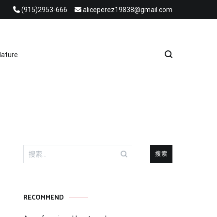
(915)2953-666
aliceperez19838@gmail.com
e Heat Recovery Solutions
ature
搜
索：
RECOMMEND