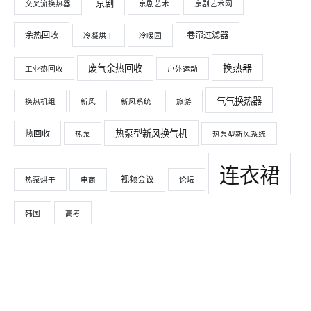
京剧
交叉流换热器
京剧艺术
京剧艺术网
余热回收
卷帘过滤器
冷凝烘干
冷暖园
换热器
废气余热回收
工业热回收
户外运动
气气换热器
换热机组
新风
新风系统
旅游
热泵型新风换气机
热回收
热泵
热泵型新风系统
连衣裙
视频会议
热泵烘干
电商
论坛
韩国
高考