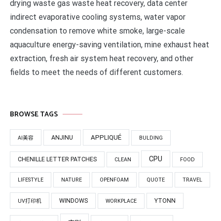
drying waste gas waste heat recovery, data center
indirect evaporative cooling systems, water vapor
condensation to remove white smoke, large-scale
aquaculture energy-saving ventilation, mine exhaust heat
extraction, fresh air system heat recovery, and other
fields to meet the needs of different customers.
BROWSE TAGS
APPLIQUÉ
ANJINU
AI美容
BULDING
CPU
CHENILLE LETTER PATCHES
CLEAN
FOOD
LIFESTYLE
NATURE
OPENFOAM
QUOTE
TRAVEL
WINDOWS
YTONN
UV打印机
WORKPLACE