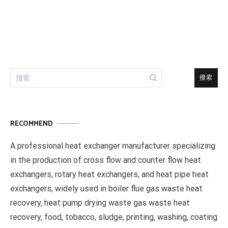
章
导
航
搜
索：
RECOMMEND
A professional heat exchanger manufacturer specializing
in the production of cross flow and counter flow heat
exchangers, rotary heat exchangers, and heat pipe heat
exchangers, widely used in boiler flue gas waste heat
recovery, heat pump drying waste gas waste heat
recovery, food, tobacco, sludge, printing, washing, coating