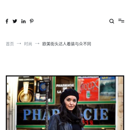
跳
到
26YC
-Air to Air Heat Exchangers & Waste Heat Recovery Solutions
内
容
首页
时尚
欧美街头达人着装与众不同