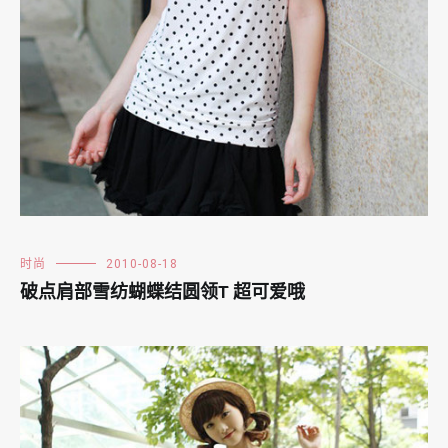
时尚
2010-08-18
破点肩部雪纺蝴蝶结圆领T 超可爱哦