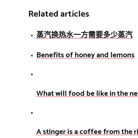
Related articles
蒸汽换热水一方需要多少蒸汽
Benefits of honey and lemons
What will food be like in the n
A stinger is a coffee from the 