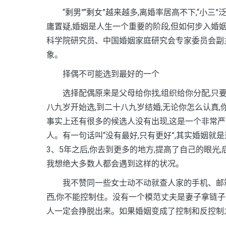
“剩男”“剩女”越来越多,离婚率居高不下,“小三
庸置疑,婚姻是人生一个重要的阶段,但如何步入婚
科学院研究员、中国婚姻家庭研究会专家委员会副
象。
择偶不可能选到最好的一个
选择配偶原来是父母给你找,组织给你分配,只要
八九岁开始选,到二十八九岁结婚,无论你怎么认真,
事实上还有很多的候选人没有出现,这是一个非常严
人。有一句话叫“没有最好,只有更好”,其实婚姻就
3、5年之后,你去到更多的地方,提高了自己的眼
我想绝大多数人都会遇到这样的状况。
我不赞同一些女士动不动就查人家的手机、邮箱,
西,你不能控制住。没有一个模范丈夫是妻子拿链子
人一定会挣脱出来。如果婚姻变成了控制和反控制之