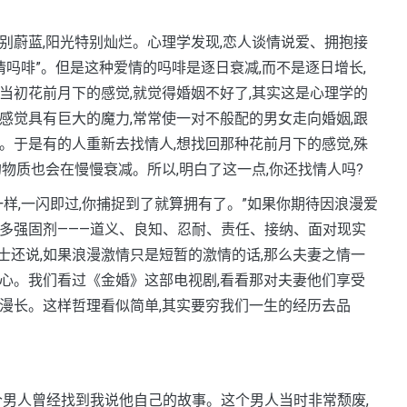
蔚蓝,阳光特别灿烂。心理学发现,恋人谈情说爱、拥抱接
情吗啡”。但是这种爱情的吗啡是逐日衰减,而不是逐日增长,
当初花前月下的感觉,就觉得婚姻不好了,其实这是心理学的
感觉具有巨大的魔力,常常使一对不般配的男女走向婚姻,跟
。于是有的人重新去找情人,想找回那种花前月下的感觉,殊
物质也会在慢慢衰减。所以,明白了这一点,你还找情人吗?
,一闪即过,你捕捉到了就算拥有了。”如果你期待因浪漫爱
许多强固剂———道义、良知、忍耐、责任、接纳、面对现实
还说,如果浪漫激情只是短暂的激情的话,那么夫妻之情一
心。我们看过《金婚》这部电视剧,看看那对夫妻他们享受
漫长。这样哲理看似简单,其实要穷我们一生的经历去品
个男人曾经找到我说他自己的故事。这个男人当时非常颓废,