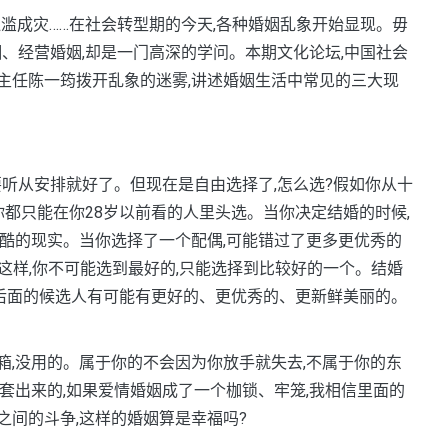
”泛滥成灾……在社会转型期的今天,各种婚姻乱象开始显现。毋
姻、经营婚姻,却是一门高深的学问。本期文化论坛,中国社会
主任陈一筠拨开乱象的迷雾,讲述婚姻生活中常见的三大现
听从安排就好了。但现在是自由选择了,怎么选?假如你从十
你都只能在你28岁以前看的人里头选。当你决定结婚的时候,
酷的现实。当你选择了一个配偶,可能错过了更多更优秀的
是这样,你不可能选到最好的,只能选择到比较好的一个。结婚
光,后面的候选人有可能有更好的、更优秀的、更新鲜美丽的。
没用的。属于你的不会因为你放手就失去,不属于你的东
套出来的,如果爱情婚姻成了一个枷锁、牢笼,我相信里面的
间的斗争,这样的婚姻算是幸福吗?