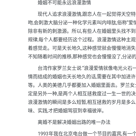
婚姻不可能永远浪漫激情
现代人追求浪漫激情,跟恋人在一起觉得天空特别
吻,会刺激大脑分泌一种化学元素叫内啡肽,俗称“爱
除非有新的刺激源。所以,有些人在婚姻里头找不到
规律,每个人都要经历这个过程。浪漫激情这种主观
着感觉走。可是天长地久,这种感觉就会慢慢地消失
不知随着时间的推移,那种感觉也会慢慢没了,分泌的
台湾作家罗兰女士说:“浪漫爱情就像电光火石一样
情而结成的婚姻也天长地久的话,需要在其中加进
等。人类的美德几乎都要加入婚姻里面去。罗兰女士
定是另外一种,是两个人相互拯救度过一生一世的决
浪漫激情的瞬间是多么短暂,相互拯救的岁月是多么
味、实践,才把婚姻驾驭到幸福彼岸。
离婚不是解决婚姻出路的唯一办法
1993年我在北京电台做一个节目的嘉宾,有一