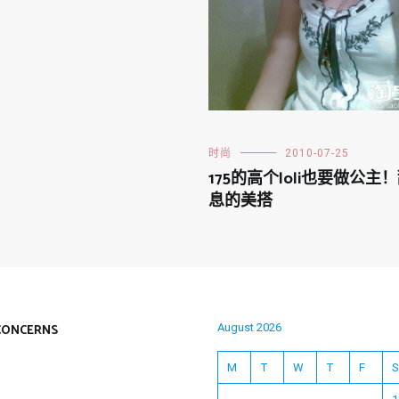
时尚
2010-07-25
175的高个loli也要做公主
息的美搭
CONCERNS
August 2026
M
T
W
T
F
S