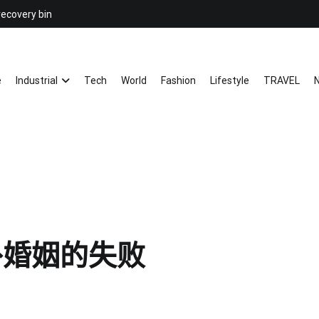
recovery bin
26YC
-Air to Air Heat Exchangers & Wast
e
Industrial
Tech
World
Fashion
Lifestyle
TRAVEL
N
补婚姻的失败