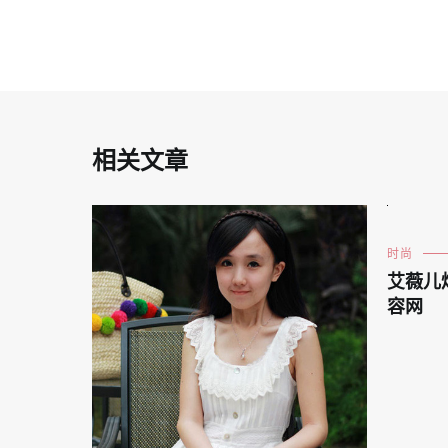
导
航
相关文章
时尚
艾薇儿
容网