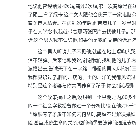
他说他曾经结过4次婚,离过3次婚,第一次离婚是在
了硕士,拿了绿卡,这个女人跟他合伙开了一家电脑公
南美商人私奔。在阔别20年后,他带着儿子一岁半
子在大学念书,我就带着那两张照片去找他儿子。那
话,这个男人我不认识他,如果他是我的父亲的话,
这个男人听说儿子不见他,就坐在地上嚎啕大哭起
泪不轻弹。后来他跟我说,谢谢我们找到他的儿子,
波播出去,告诫天下在十字路口徘徊的男人,叫他们
我都见识过了,胖的、瘦的、土的、洋的我都见识过
特别是这个老婆与你共同养育了孩子,你会撕心裂肺
这个故事播出之后,没想到一个星期之内,60多
的一个社会学教授曾做过一个分析比较,在他对5千
当婚姻有了矛盾不知何去何从时,离婚不是解决婚姻
险,甚至威胁生命的关系,也的确需要法律的通道去