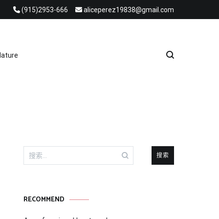
(915)2953-666
aliceperez19838@gmail.com
e Heat Recovery Solutions
ature
搜
索：
RECOMMEND