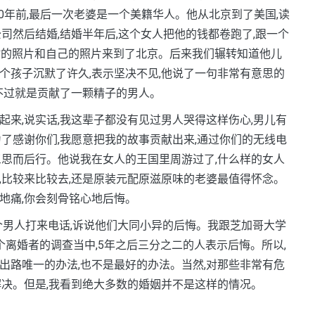
20年前,最后一次老婆是一个美籍华人。他从北京到了美国,读
司然后结婚,结婚半年后,这个女人把他的钱都卷跑了,跟一个
时的照片和自己的照片来到了北京。后来我们辗转知道他儿
个孩子沉默了许久,表示坚决不见,他说了一句非常有意思的
他不过就是贡献了一颗精子的男人。
来,说实话,我这辈子都没有见过男人哭得这样伤心,男儿有
为了感谢你们,我愿意把我的故事贡献出来,通过你们的无线电
三思而后行。他说我在女人的王国里周游过了,什么样的女人
,比较来比较去,还是原装元配原滋原味的老婆最值得怀念。
地痛,你会刻骨铭心地后悔。
个男人打来电话,诉说他们大同小异的后悔。我跟芝加哥大学
个离婚者的调查当中,5年之后三分之二的人表示后悔。所以,
出路唯一的办法,也不是最好的办法。当然,对那些非常有危
解决。但是,我看到绝大多数的婚姻并不是这样的情况。