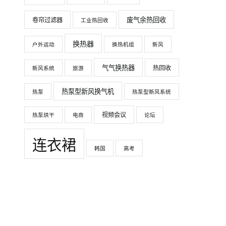
废气余热回收
卷帘过滤器
工业热回收
换热器
户外运动
换热机组
新风
气气换热器
热回收
新风系统
旅游
热泵型新风换气机
热泵
热泵型新风系统
视频会议
热泵烘干
电商
论坛
连衣裙
韩国
高考