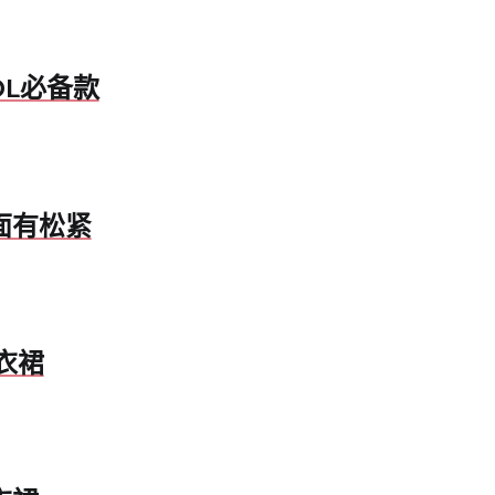
OL必备款
面有松紧
衣裙