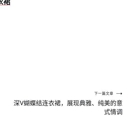
衣裙
下一篇文章
深V蝴蝶结连衣裙，展现典雅、纯美的意
式情调