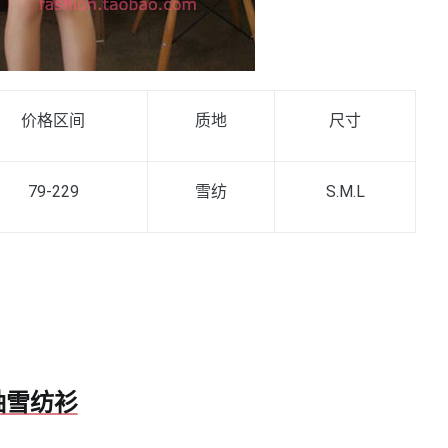
价格区间
质地
尺寸
79-229
雪纺
S
.M.L
袖雪纺衫