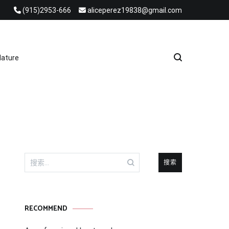
(915)2953-666
aliceperez19838@gmail.com
e Heat Recovery Solutions
ature
搜
索：
RECOMMEND