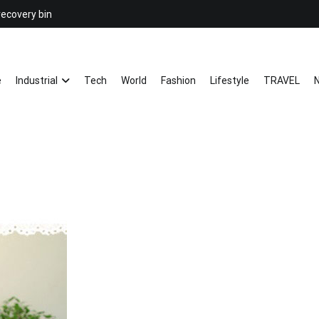
recovery bin
26YC
-Air to Air Heat Exchangers & Wast
e
Industrial
Tech
World
Fashion
Lifestyle
TRAVEL
N