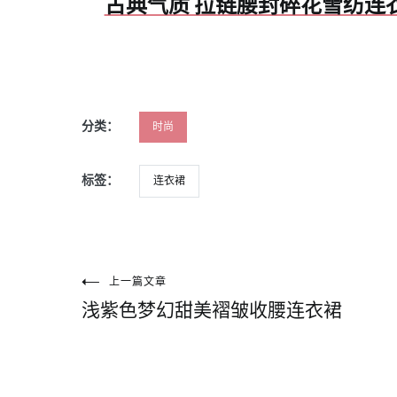
古典气质 拉链腰封碎花雪纺连
分类：
时尚
标签：
连衣裙
文
上一篇文章
浅紫色梦幻甜美褶皱收腰连衣裙
章
导