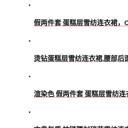
假两件套 蛋糕层雪纺连衣裙，
烫钻蛋糕层雪纺连衣裙,腰部后
渲染色 假两件套 蛋糕层雪纺连