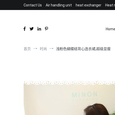
跳
Contact Us
Air handling unit
heat exchanger
Heat 
到
内
容
Hom
首页
时尚
浅粉色蝴蝶结背心连衣裙,超级显瘦