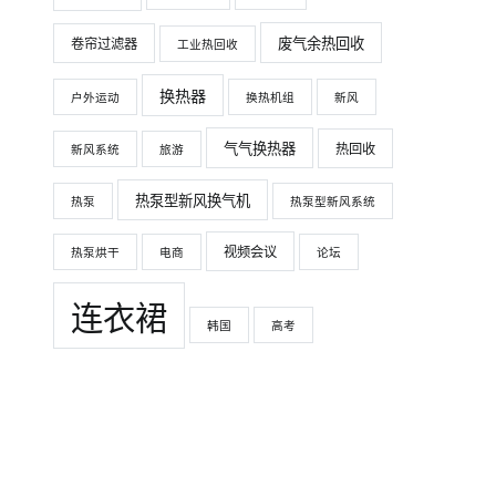
废气余热回收
卷帘过滤器
工业热回收
换热器
户外运动
换热机组
新风
气气换热器
热回收
新风系统
旅游
热泵型新风换气机
热泵
热泵型新风系统
视频会议
热泵烘干
电商
论坛
连衣裙
韩国
高考