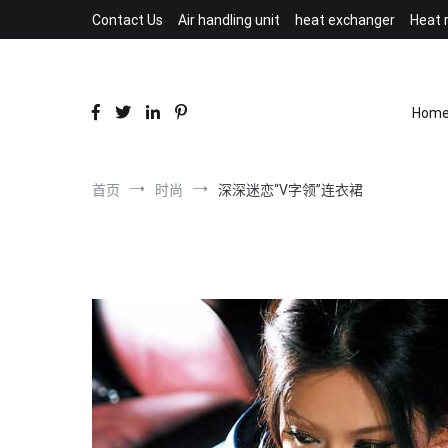
跳
Contact Us
Air handling unit
heat exchanger
Heat 
到
内
容
Hom
首页
时尚
深深迷恋“V字领”连衣裙