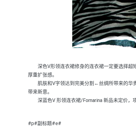
深色V形领连衣裙修身的连衣裙一定要选择超短
厚重扩张感。
肌肤和V字领达到完美分割←丝绸所带来的华贵
带来新意。
深蓝色V 形领连衣裙/Fornarina 新品未定价，项链/
#p#副标题#e#