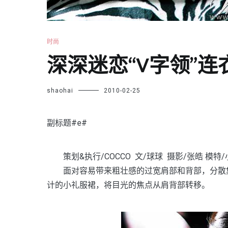
时尚
深深迷恋“V字领”连
shaohai
2010-02-25
副标题#e#
策划&执行/COCCO 文/球球 摄影/张皓 模特/
面对容易带来粗壮感的过宽肩部和背部，分散集
计的小礼服裙，将目光的焦点从肩背部转移。