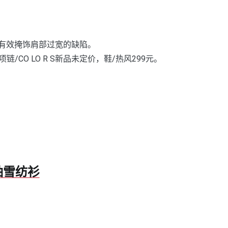
有效掩饰肩部过宽的缺陷。
链/CO LO R S新品未定价，鞋/热风299元。
袖雪纺衫