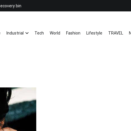
recovery bin
26YC
-Air to Air Heat Exchangers & Wast
e
Industrial
Tech
World
Fashion
Lifestyle
TRAVEL
N