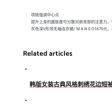
项链强调中心点
提升上身的露肤度可分散对肩背部的注意力，
灰色深V形领无袖连衣裙/ M A N G O1670元，项
Related articles
韩版女装古典风格刺绣花边短