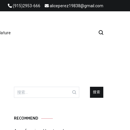
(915)2953-666
aliceperez19838@gmail.com
e Heat Recovery Solutions
ature
搜
索：
RECOMMEND