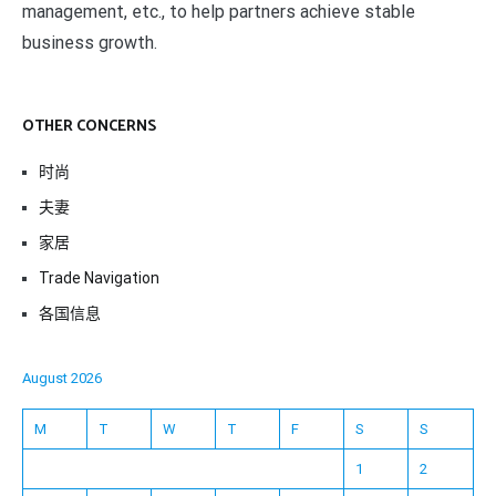
management, etc., to help partners achieve stable
business growth.
OTHER CONCERNS
时尚
夫妻
家居
Trade Navigation
各国信息
August 2026
M
T
W
T
F
S
S
1
2