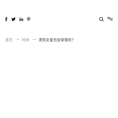
跳
到
26YC
-Air to Air Heat Exchangers & Waste Heat Recovery Solutions
内
容
首页
时尚
漂亮女星也会穿错衣？