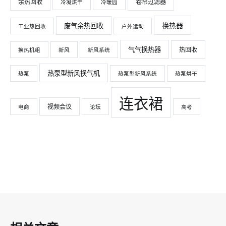
余热回收
卷帘过滤器
冷凝烘干
冷暖园
换热器
废气余热回收
工业热回收
户外运动
气气换热器
热回收
换热机组
新风
新风系统
热泵型新风换气机
热泵
热泵型新风系统
热泵烘干
连衣裙
视频会议
电商
论坛
高考