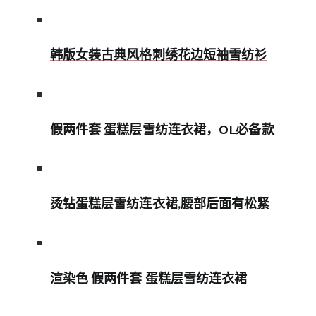
韩版女装古典风格刺绣花边短袖雪纺衫
假两件套 蛋糕层雪纺连衣裙，OL必备款
烫钻蛋糕层雪纺连衣裙,腰部后面有松紧
渲染色 假两件套 蛋糕层雪纺连衣裙