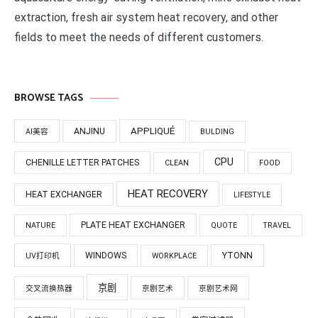
extraction, fresh air system heat recovery, and other
fields to meet the needs of different customers.
BROWSE TAGS
APPLIQUÉ
ANJINU
AI美容
BULDING
CPU
CHENILLE LETTER PATCHES
CLEAN
FOOD
HEAT RECOVERY
HEAT EXCHANGER
LIFESTYLE
PLATE HEAT EXCHANGER
NATURE
QUOTE
TRAVEL
WINDOWS
YTONN
UV打印机
WORKPLACE
京剧
交叉流换热器
京剧艺术
京剧艺术网