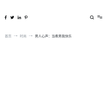
跳
到
26YC
-Air to Air Heat Exchangers & Waste Heat Recovery Solutions
内
容
首页
时尚
男人心声：当煮男我快乐