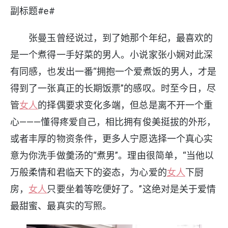
副标题#e#
张曼玉曾经说过，到了她那个年纪，最喜欢的
是一个煮得一手好菜的男人。小说家张小娴对此深
有同感，也发出一番“拥抱一个爱煮饭的男人，才是
得到了一张真正的长期饭票”的感叹。时至今日，尽
管
女人
的择偶要求变化多端，但总是离不开一个重
心———懂得疼爱自己，相比拥有俊美挺拔的外形，
或者丰厚的物资条件，更多人宁愿选择一个真心实
意为你洗手做羹汤的“煮男”。理由很简单，“当他以
万般柔情和君临天下的姿态，为心爱的
女人
下厨
房，
女人
只要坐着等吃便好了。”这绝对是关于爱情
最甜蜜、最真实的写照。