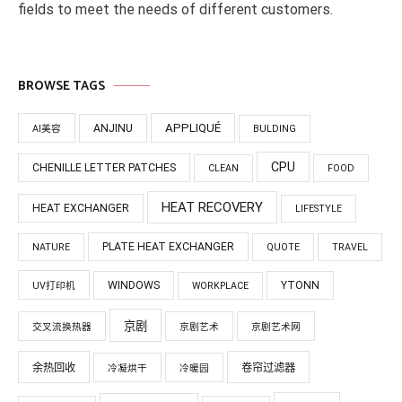
fields to meet the needs of different customers.
BROWSE TAGS
APPLIQUÉ
ANJINU
AI美容
BULDING
CPU
CHENILLE LETTER PATCHES
CLEAN
FOOD
HEAT RECOVERY
HEAT EXCHANGER
LIFESTYLE
PLATE HEAT EXCHANGER
NATURE
QUOTE
TRAVEL
WINDOWS
YTONN
UV打印机
WORKPLACE
京剧
交叉流换热器
京剧艺术
京剧艺术网
余热回收
卷帘过滤器
冷凝烘干
冷暖园