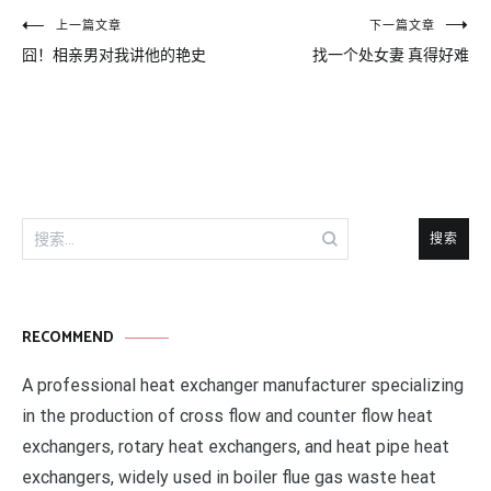
文
上一篇文章
下一篇文章
囧！相亲男对我讲他的艳史
找一个处女妻 真得好难
章
导
航
搜
索：
RECOMMEND
A professional heat exchanger manufacturer specializing
in the production of cross flow and counter flow heat
exchangers, rotary heat exchangers, and heat pipe heat
exchangers, widely used in boiler flue gas waste heat