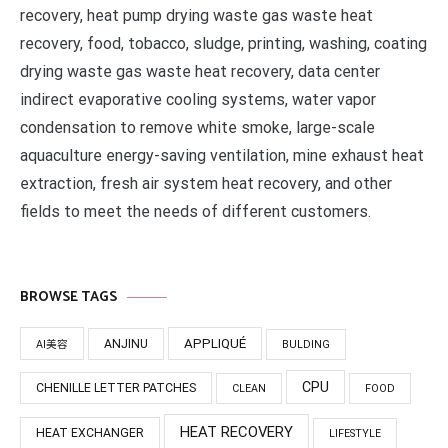
recovery, heat pump drying waste gas waste heat
recovery, food, tobacco, sludge, printing, washing, coating
drying waste gas waste heat recovery, data center
indirect evaporative cooling systems, water vapor
condensation to remove white smoke, large-scale
aquaculture energy-saving ventilation, mine exhaust heat
extraction, fresh air system heat recovery, and other
fields to meet the needs of different customers.
BROWSE TAGS
APPLIQUÉ
ANJINU
AI美容
BULDING
CPU
CHENILLE LETTER PATCHES
CLEAN
FOOD
HEAT RECOVERY
HEAT EXCHANGER
LIFESTYLE