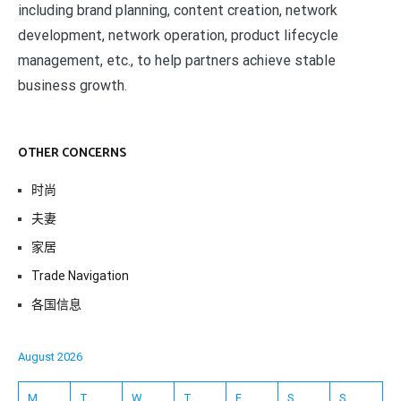
including brand planning, content creation, network
development, network operation, product lifecycle
management, etc., to help partners achieve stable
business growth.
OTHER CONCERNS
时尚
夫妻
家居
Trade Navigation
各国信息
August 2026
M
T
W
T
F
S
S