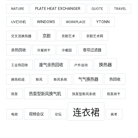
PLATE HEAT EXCHANGER
NATURE
QUOTE
TRAVEL
WINDOWS
YTONN
UV打印机
WORKPLACE
京剧
交叉流换热器
京剧艺术
京剧艺术网
余热回收
卷帘过滤器
冷凝烘干
冷暖园
换热器
废气余热回收
工业热回收
户外运动
气气换热器
热回收
换热机组
新风
新风系统
热泵型新风换气机
热泵
热泵型新风系统
热泵烘干
连衣裙
视频会议
电商
论坛
高考