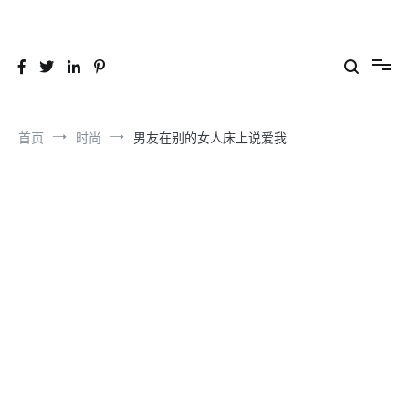
跳
到
26YC
-Air to Air Heat Exchangers & Waste Heat Recovery Solutions
内
容
首页
时尚
男友在别的女人床上说爱我