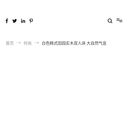
跳
到
26YC
-Air to Air Heat Exchangers & Waste Heat Recovery Solutions
内
容
首页
时尚
白色韩式田园实木双人床 大自然气息