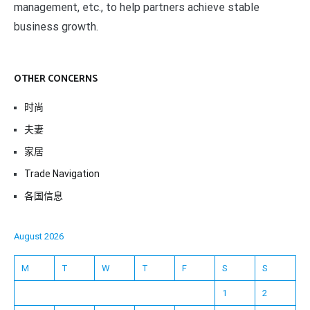
management, etc., to help partners achieve stable
business growth.
OTHER CONCERNS
时尚
夫妻
家居
Trade Navigation
各国信息
August 2026
M
T
W
T
F
S
S
1
2