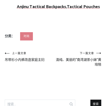
Anjinu Tactical Backpacks,Tactical Pouches
分类：
时尚
文
上一篇文章
下一篇文章
吊带衫小内裤改造家庭主妇
清纯、美丽的“南湾湖茶小妹”黄
章
培陪
导
航
搜