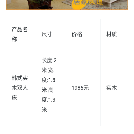
产品名
尺寸
价格
材质
称
长度:2
米 宽
韩式实
度:1.8
木双人
1986元
实木
米 高
床
度:1.3
米