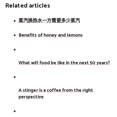
Related articles
蒸汽换热水一方需要多少蒸汽
Benefits of honey and lemons
What will food be like in the next 50 years?
A stinger is a coffee from the right
perspective