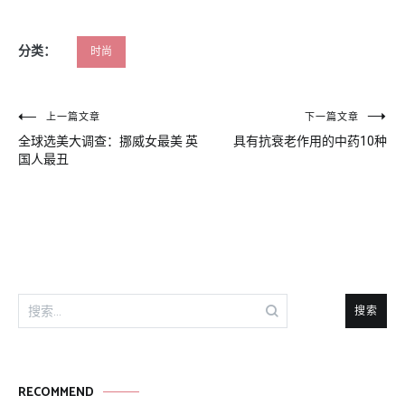
分类：
时尚
文
上一篇文章
下一篇文章
全球选美大调查：挪威女最美 英
具有抗衰老作用的中药10种
章
国人最丑
导
航
搜
索：
RECOMMEND