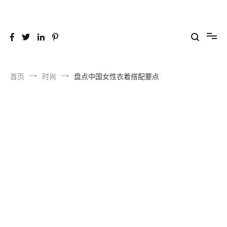
跳
到
26YC
-Air to Air Heat Exchangers & Waste Heat Recovery Solutions
内
容
首页
时尚
盘点中国女性衣着搭配要点