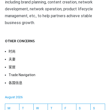
including brand planning, content creation, network
development, network operation, product lifecycle
management, etc., to help partners achieve stable
business growth.
OTHER CONCERNS
时尚
夫妻
家居
Trade Navigation
各国信息
August 2026
M
T
W
T
F
S
S