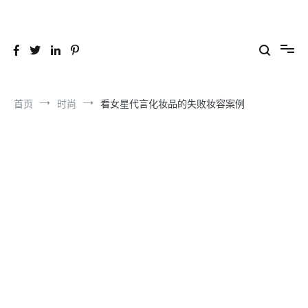
跳
到
26YC
-Air to Air Heat Exchangers & Waste Heat Recovery Solutions
内
容
首页
时尚
看女星代言化妆品的失败妆容案例