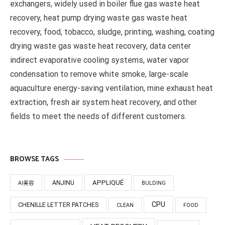
exchangers, widely used in boiler flue gas waste heat
recovery, heat pump drying waste gas waste heat
recovery, food, tobacco, sludge, printing, washing, coating
drying waste gas waste heat recovery, data center
indirect evaporative cooling systems, water vapor
condensation to remove white smoke, large-scale
aquaculture energy-saving ventilation, mine exhaust heat
extraction, fresh air system heat recovery, and other
fields to meet the needs of different customers.
BROWSE TAGS
APPLIQUÉ
ANJINU
AI美容
BULDING
CPU
CHENILLE LETTER PATCHES
CLEAN
FOOD