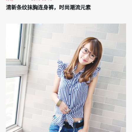
清新条纹抹胸连身裤，时尚潮流元素