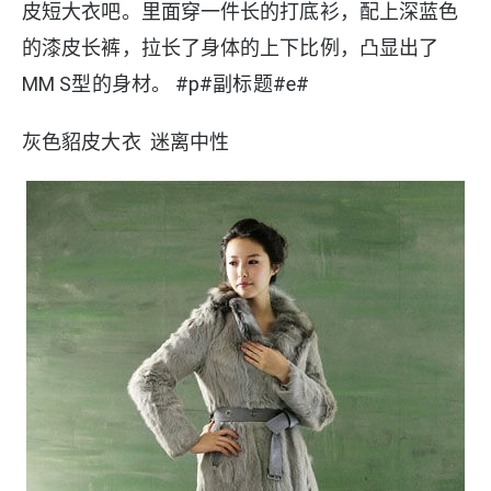
皮短大衣吧。里面穿一件长的打底衫，配上深蓝色
的漆皮长裤，拉长了身体的上下比例，凸显出了
MM S型的身材。 #p#副标题#e#
灰色貂皮大衣 迷离中性