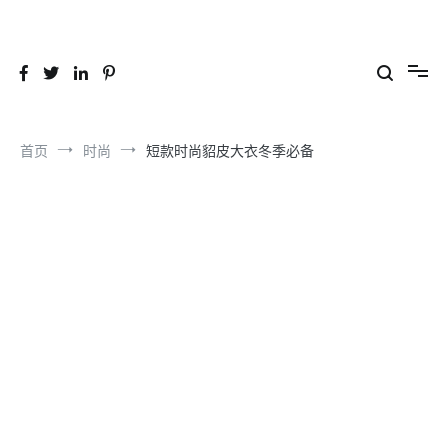
跳
到
26YC
-Air to Air Heat Exchangers & Waste Heat Recovery Solutions
内
容
首页
时尚
短款时尚貂皮大衣冬季必备