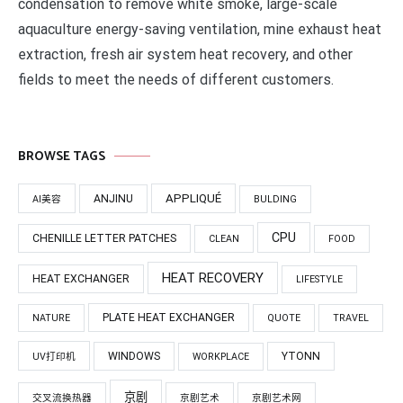
condensation to remove white smoke, large-scale
aquaculture energy-saving ventilation, mine exhaust heat
extraction, fresh air system heat recovery, and other
fields to meet the needs of different customers.
BROWSE TAGS
APPLIQUÉ
ANJINU
AI美容
BULDING
CPU
CHENILLE LETTER PATCHES
CLEAN
FOOD
HEAT RECOVERY
HEAT EXCHANGER
LIFESTYLE
PLATE HEAT EXCHANGER
NATURE
QUOTE
TRAVEL
WINDOWS
YTONN
UV打印机
WORKPLACE
京剧
交叉流换热器
京剧艺术
京剧艺术网