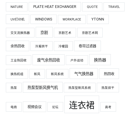
PLATE HEAT EXCHANGER
NATURE
QUOTE
TRAVEL
WINDOWS
YTONN
UV打印机
WORKPLACE
京剧
交叉流换热器
京剧艺术
京剧艺术网
余热回收
卷帘过滤器
冷凝烘干
冷暖园
换热器
废气余热回收
工业热回收
户外运动
气气换热器
热回收
换热机组
新风
新风系统
热泵型新风换气机
热泵
热泵型新风系统
热泵烘干
连衣裙
视频会议
电商
论坛
高考