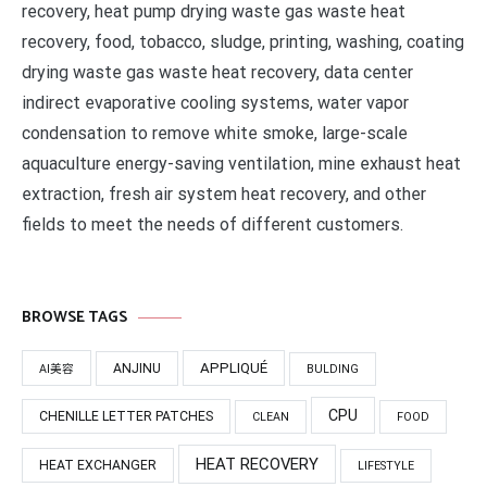
recovery, heat pump drying waste gas waste heat
recovery, food, tobacco, sludge, printing, washing, coating
drying waste gas waste heat recovery, data center
indirect evaporative cooling systems, water vapor
condensation to remove white smoke, large-scale
aquaculture energy-saving ventilation, mine exhaust heat
extraction, fresh air system heat recovery, and other
fields to meet the needs of different customers.
BROWSE TAGS
APPLIQUÉ
ANJINU
AI美容
BULDING
CPU
CHENILLE LETTER PATCHES
CLEAN
FOOD
HEAT RECOVERY
HEAT EXCHANGER
LIFESTYLE