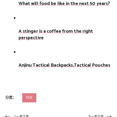
What will food be like in the next 50 years?
A stinger is a coffee from the right
perspective
Anjinu Tactical Backpacks,Tactical Pouches
分类：
时尚
上一篇文章
下一篇文章