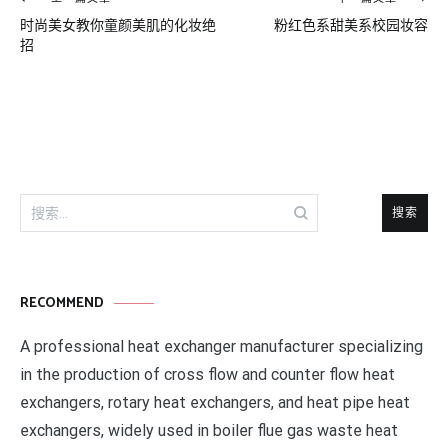
文
时尚美女教你童颜美肌的化妆绝
粉红色系甜美系校园妆容
章
招
导
航
搜
索：
RECOMMEND
A professional heat exchanger manufacturer specializing
in the production of cross flow and counter flow heat
exchangers, rotary heat exchangers, and heat pipe heat
exchangers, widely used in boiler flue gas waste heat