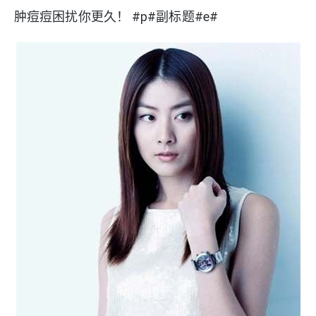
肿痘痘困扰你更久！ #p#副标题#e#