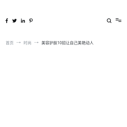
跳
到
26YC
-Air to Air Heat Exchangers & Waste Heat Recovery Solutions
内
容
首页
时尚
美容护肤10招让自己美艳动人