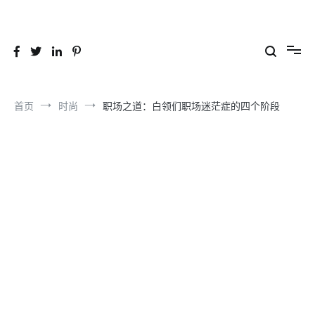
跳
到
26YC
-Air to Air Heat Exchangers & Waste Heat Recovery Solutions
内
容
首页
时尚
职场之道：白领们职场迷茫症的四个阶段