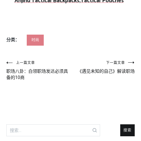
Anjinu Tactical Backpacks,Tactical Pouches
分类：
时尚
文
上一篇文章
下一篇文章
职场八卦：白领职场发达必须具
《遇见未知的自己》解读职场
章
备的10商
导
航
搜
索：