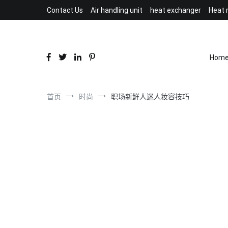
跳
Contact Us
Air handling unit
heat exchanger
Heat 
到
内
容
Hom
首页
时尚
职场新鲜人迷人妆容技巧