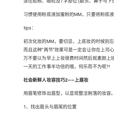
涂在脸颊、眼睑及T字部位 (额头、鼻子与
习惯使用粉底液加蜜粉的MM，只要将粉底
tips：
初次化妆的MM，要切忌，上底妆的时候别忘
而且这种“两节”效果可是一定会让你在上司
万不要以为早上上妆很费时间然后就素颜上
一天的工作事半功倍的哦，何乐而不为呢?!
社会新鲜人妆容技巧2——上眉妆
用眉笔修饰出眉型，以显现整洁俐落的妆容
1、找出眉头与眉尾的位置