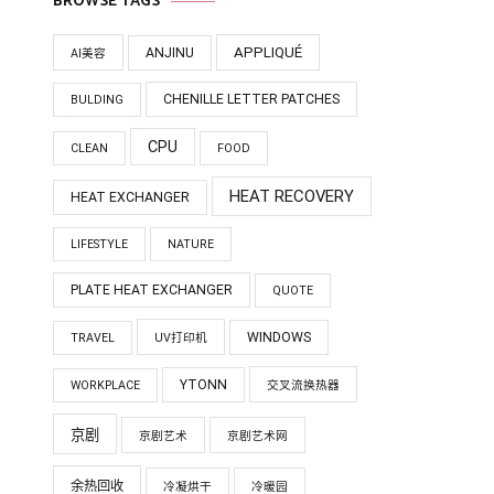
BROWSE TAGS
APPLIQUÉ
ANJINU
AI美容
CHENILLE LETTER PATCHES
BULDING
CPU
CLEAN
FOOD
HEAT RECOVERY
HEAT EXCHANGER
LIFESTYLE
NATURE
PLATE HEAT EXCHANGER
QUOTE
WINDOWS
TRAVEL
UV打印机
YTONN
WORKPLACE
交叉流换热器
京剧
京剧艺术
京剧艺术网
余热回收
冷凝烘干
冷暖园