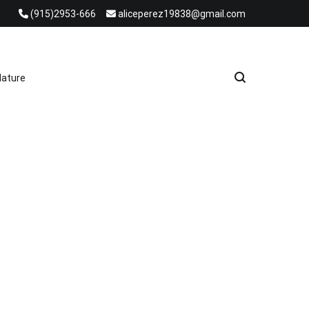
(915)2953-666
aliceperez19838@gmail.com
e Heat Recovery Solutions
ature