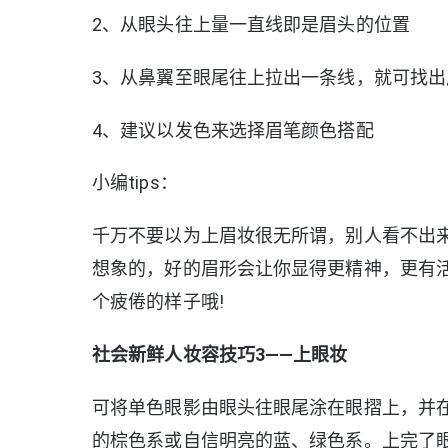
2、从眼头往上量一直线即是眉头的位置
3、从鼻翼至眼尾往上拉出一条线，就可找出
4、建议以发色来选择眉笔颜色搭配
小编tips：
千万不要以为上眉妆很无所谓，别人看不出
想象的，好的眉形会让你显得更精神，更有
个疲倦的样子哦!
社会新鲜人妆容技巧3——上眼妆
可将单色眼影由眼头往眼尾涂在眼摺上，并
的棕色系或自信明亮的蓝、绿色系。上完了