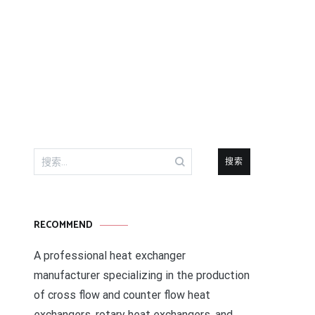
搜
索：
RECOMMEND
A professional heat exchanger
manufacturer specializing in the production
of cross flow and counter flow heat
exchangers, rotary heat exchangers, and