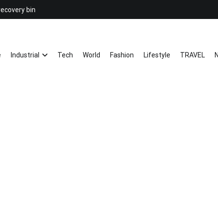
recovery bin
26YC
-Air to Air Heat Exchangers & Wast
e
Industrial
Tech
World
Fashion
Lifestyle
TRAVEL
N