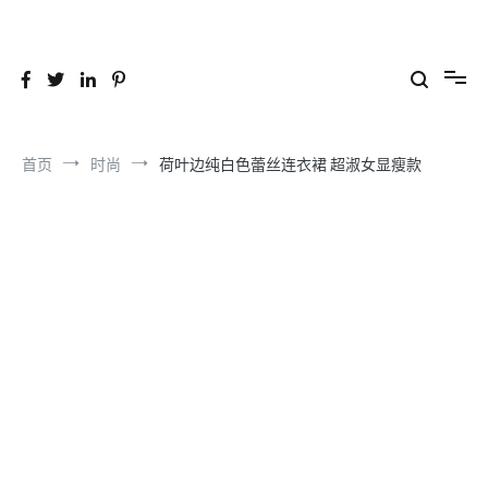
跳
到
26YC
-Air to Air Heat Exchangers & Waste Heat Recovery Solutions
内
容
首页
时尚
荷叶边纯白色蕾丝连衣裙 超淑女显瘦款