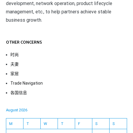
development, network operation, product lifecycle
management, etc., to help partners achieve stable
business growth.
OTHER CONCERNS
时尚
夫妻
家居
Trade Navigation
各国信息
August 2026
M
T
W
T
F
S
S