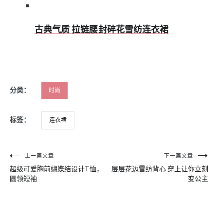
古典气质 拉链腰封碎花雪纺连衣裙
分类：
时尚
标签：
连衣裙
文
上一篇文章
下一篇文章
超级可爱胸前蝴蝶结设计T恤，
层层花边雪纺背心 穿上让你立刻
章
圆领短袖
变公主
导
航