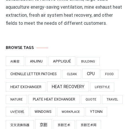
aquaculture energy-saving ventilation, mine exhaust heat
extraction, fresh air system heat recovery, and other
fields to meet the needs of different customers.
BROWSE TAGS
APPLIQUÉ
ANJINU
AI美容
BULDING
CPU
CHENILLE LETTER PATCHES
CLEAN
FOOD
HEAT RECOVERY
HEAT EXCHANGER
LIFESTYLE
PLATE HEAT EXCHANGER
NATURE
QUOTE
TRAVEL
WINDOWS
YTONN
UV打印机
WORKPLACE
京剧
交叉流换热器
京剧艺术
京剧艺术网