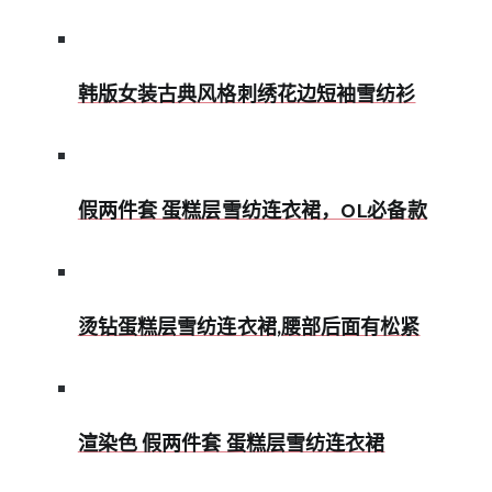
韩版女装古典风格刺绣花边短袖雪纺衫
假两件套 蛋糕层雪纺连衣裙，OL必备款
烫钻蛋糕层雪纺连衣裙,腰部后面有松紧
渲染色 假两件套 蛋糕层雪纺连衣裙