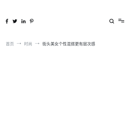
跳
到
26YC
-Air to Air Heat Exchangers & Waste Heat Recovery Solutions
内
容
首页
时尚
街头美女个性混搭更有层次感