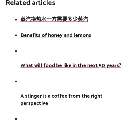
Related articles
蒸汽换热水一方需要多少蒸汽
Benefits of honey and lemons
What will food be like in the next 50 years?
A stinger is a coffee from the right
perspective