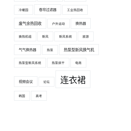
卷帘过滤器
冷暖园
工业热回收
废气余热回收
换热器
户外运动
换热机组
新风
新风系统
旅游
热泵型新风换气机
气气换热器
热泵
热泵型新风系统
热泵烘干
电商
连衣裙
视频会议
论坛
韩国
高考