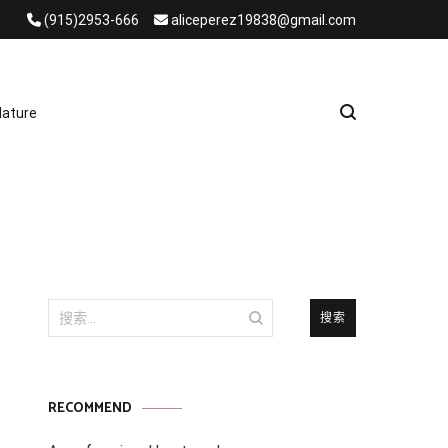
(915)2953-666
aliceperez19838@gmail.com
e Heat Recovery Solutions
ature
搜
索：
RECOMMEND