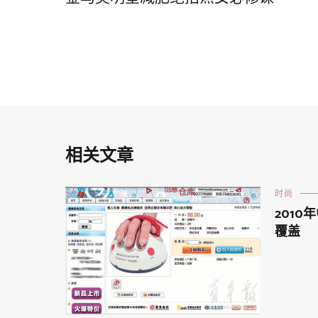
章
导
航
相关文章
时尚
201
覆盖