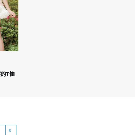
的T恤
S