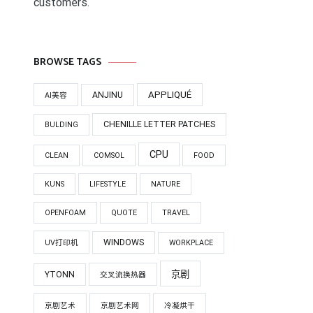
customers.
BROWSE TAGS
APPLIQUÉ
ANJINU
AI美容
CHENILLE LETTER PATCHES
BULDING
CPU
CLEAN
COMSOL
FOOD
KUNS
LIFESTYLE
NATURE
OPENFOAM
QUOTE
TRAVEL
WINDOWS
UV打印机
WORKPLACE
京剧
YTONN
交叉流换热器
京剧艺术
京剧艺术网
冷凝烘干