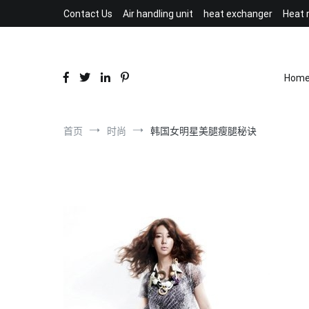
跳
Contact Us
Air handling unit
heat exchanger
Heat 
到
内
容
Hom
首页
时尚
韩国女明星美腿瘦腿秘诀