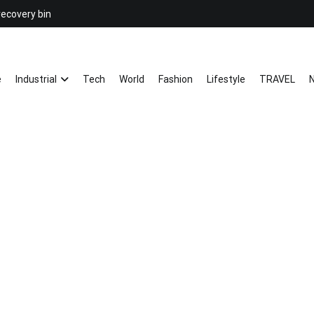
recovery bin
26YC
-Air to Air Heat Exchangers & Wast
e
Industrial
Tech
World
Fashion
Lifestyle
TRAVEL
N