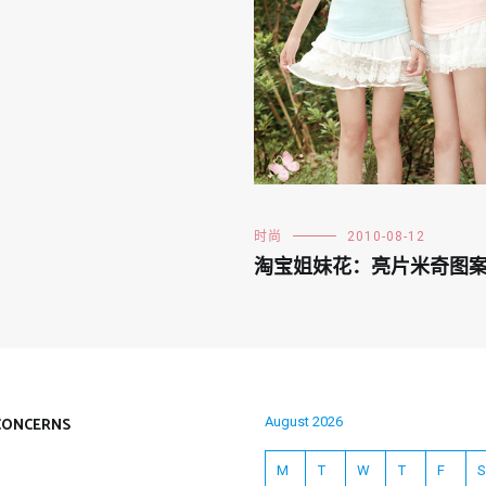
时尚
2010-08-12
淘宝姐妹花：亮片米奇图案
CONCERNS
August 2026
M
T
W
T
F
S