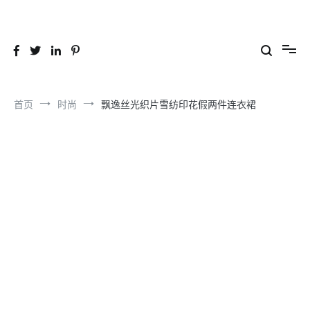
跳
到
26YC
-Air to Air Heat Exchangers & Waste Heat Recovery Solutions
内
容
首页
时尚
飘逸丝光织片雪纺印花假两件连衣裙