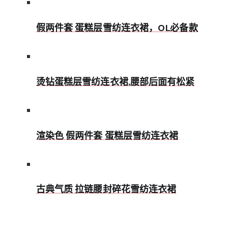
假两件套 蛋糕层雪纺连衣裙，OL必备款
烫钻蛋糕层雪纺连衣裙,腰部后面有松紧
渲染色 假两件套 蛋糕层雪纺连衣裙
古典气质 拉链腰封碎花雪纺连衣裙