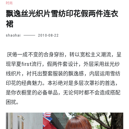
时尚
飘逸丝光织片雪纺印花假两件连衣
裙
shaohai
2010-08-22
厌倦一成不变的合身穿扮，转以宽松主义潮流，呈
现早夏first流行，假两件套设计，外层采用丝光纱
线织片，衬托出整套服装的飘逸感，内层运用雪纺
印花的经典魅力。本衫绝对是多层次罩衫的首选，
是你衣橱里的必备单品，无论何时都不会造成搭配
困扰。