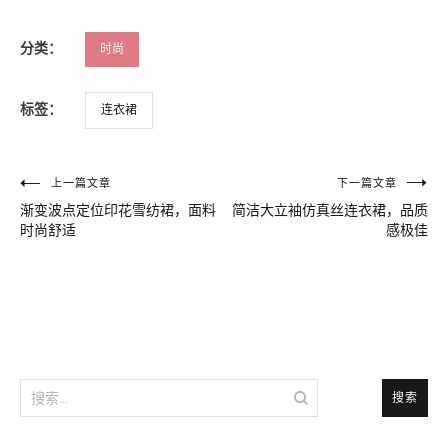
分类：
时尚
标签：
连衣裙
文
上一篇文章
下一篇文章
渐变波点定位印花雪纺裙，面料
简洁大立袖仿真丝连衣裙，品质
章
时尚舒适
感极佳
导
航
搜
索：