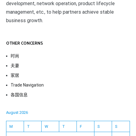
development, network operation, product lifecycle
management, etc., to help partners achieve stable
business growth.
OTHER CONCERNS
时尚
夫妻
家居
Trade Navigation
各国信息
August 2026
M
T
W
T
F
S
S