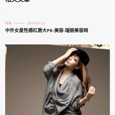
时尚
2010-07-21
中外女星性感红唇大PK-美容-瑞丽美容网