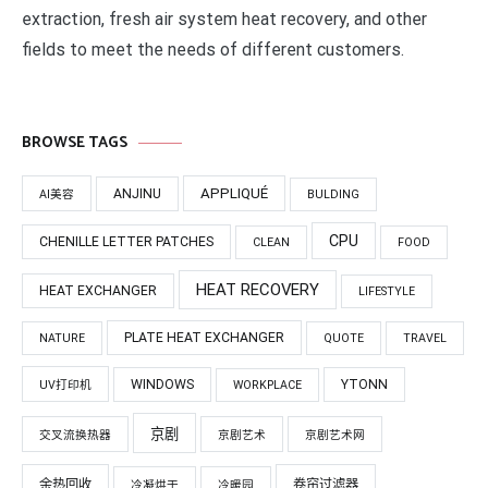
extraction, fresh air system heat recovery, and other
fields to meet the needs of different customers.
BROWSE TAGS
APPLIQUÉ
ANJINU
AI美容
BULDING
CPU
CHENILLE LETTER PATCHES
CLEAN
FOOD
HEAT RECOVERY
HEAT EXCHANGER
LIFESTYLE
PLATE HEAT EXCHANGER
NATURE
QUOTE
TRAVEL
WINDOWS
YTONN
UV打印机
WORKPLACE
京剧
交叉流换热器
京剧艺术
京剧艺术网
余热回收
卷帘过滤器
冷凝烘干
冷暖园