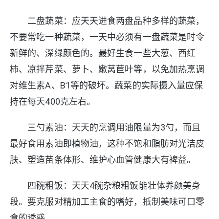
二盘蔬菜：应天天进食两盘品种多样的蔬菜，
不要常吃一种蔬菜，一天中必须有一盘蔬菜是时令
新鲜的、深绿颜色的。最好生食一些大葱、西红
柿、凉拌芹菜、萝卜、嫩莴苣叶等，以免加热烹调
对维生素A、B1等的破坏。蔬菜的实际摄入量应保
持在每天400克左右。
三勺素油：天天的烹调用油限量为3勺，而且
最好食用素油即植物油，这种不饱和脂肪对光洁皮
肤、塑造苗条体形、维护心血管健康大有裨益。
四碗粗饭：天天4碗杂粮粗饭能壮体养颜美身
段。要克服对精加工主食的嗜好，抵制美味可口零
食的诱惑。