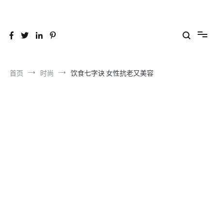
跳
到
26YC
-Air to Air Heat Exchangers & Waste Heat Recovery Solutions
内
容
首页
时尚
饮食七字诀 女性抗老又美容